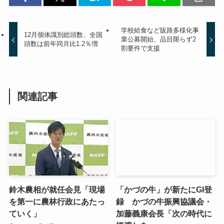
学校給食など販路多様化事
12月個体識別総頭数、全国
業公募開始、品目限らず2
頭数は前年同月比1.2％増
割要件で支援
関連記事
鈴木農相が就任会見「現場
「かづの牛」が新たにGI登
を第一に農林行政にあたっ
録 かづの牛振興協議会・
ていく」
加藤義康会長「次の時代に