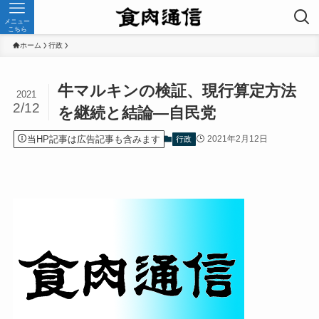
メニュー
こちら
ホーム
行政
牛マルキンの検証、現行算定方法
2021
2/12
を継続と結論—自民党
当HP記事は広告記事も含みます
2021年2月12日
行政