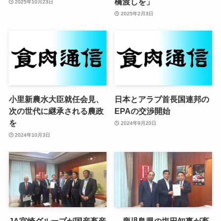
橋渡しを」
2025年10月23日
2025年2月3日
小里新農水大臣就任会見、
日本とアラブ首長国連邦の
次の世代に継承される農政
EPAの交渉開始
を
2024年9月20日
2024年10月3日
JA宮崎グループが国産畜産
鹿児島県の塩田知事が畜