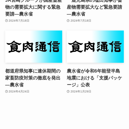
物の需要拡大に関する緊急
産物需要拡大など緊急要請
要請—農水省
—農水省
2024年7月18日
2024年7月18日
都道府県知事に連休期間の
農水省が令和6年能登半島
家畜防疫対策の徹底を発出
地震における「支援パッケ
—農水省
ージ」公表
2024年4月24日
2024年1月29日