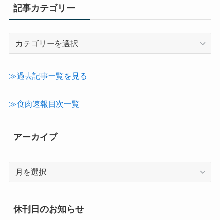
記事カテゴリー
記
事
カ
テ
≫過去記事一覧を見る
ゴ
リ
≫食肉速報目次一覧
ー
アーカイブ
ア
ー
カ
イ
休刊日のお知らせ
ブ