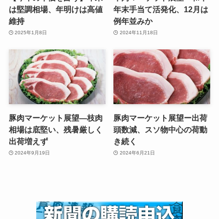
は堅調相場、年明けは高値
年末手当て活発化、12月は
維持
例年並みか
2025年1月8日
2024年11月18日
豚肉マーケット展望—枝肉
豚肉マーケット展望ー出荷
相場は底堅い、残暑厳しく
頭数減、スソ物中心の荷動
出荷増えず
き続く
2024年9月19日
2024年6月21日