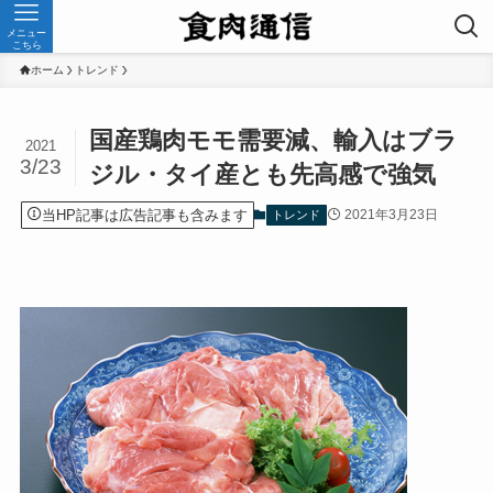
メニュー
こちら
ホーム
トレンド
国産鶏肉モモ需要減、輸入はブラ
2021
3/23
ジル・タイ産とも先高感で強気
当HP記事は広告記事も含みます
2021年3月23日
トレンド