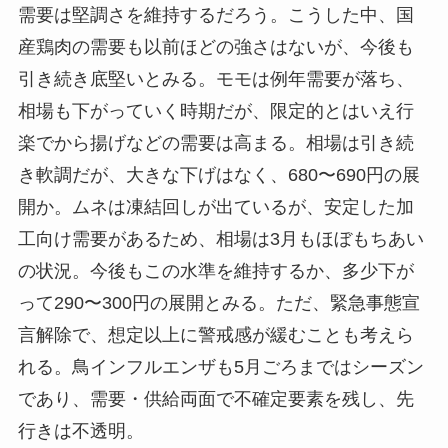
需要は堅調さを維持するだろう。こうした中、国
産鶏肉の需要も以前ほどの強さはないが、今後も
引き続き底堅いとみる。モモは例年需要が落ち、
相場も下がっていく時期だが、限定的とはいえ行
楽でから揚げなどの需要は高まる。相場は引き続
き軟調だが、大きな下げはなく、680〜690円の展
開か。ムネは凍結回しが出ているが、安定した加
工向け需要があるため、相場は3月もほぼもちあい
の状況。今後もこの水準を維持するか、多少下が
って290〜300円の展開とみる。ただ、緊急事態宣
言解除で、想定以上に警戒感が緩むことも考えら
れる。鳥インフルエンザも5月ごろまではシーズン
であり、需要・供給両面で不確定要素を残し、先
行きは不透明。