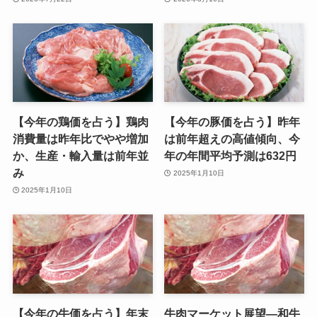
【今年の鶏価を占う】鶏肉
【今年の豚価を占う】昨年
消費量は昨年比でやや増加
は前年超えの高値傾向、今
か、生産・輸入量は前年並
年の年間平均予測は632円
み
2025年1月10日
2025年1月10日
【今年の牛価を占う】年末
牛肉マーケット展望—和牛