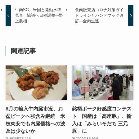
牛肉SG、米国と発動水準
食肉販売店コロナ対策ガイ
見直し協議へ日程調整---野
ドラインとハンドブック改
上農相
訂---全肉生連
関連記事
8月の輸入牛内臓市況、お
銘柄ポーク好感度コンテス
盆ピークへ強含み継続 米
ト 国産は「高座豚」、輸
枝肉安でも内臓価格への波
入は「みらいそだち 三元
及は少ないか
豚」に
2026年7月22日
2026年3月16日