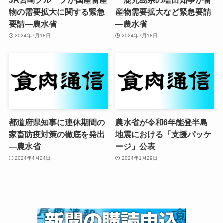
物の需要拡大に関する緊急
産物需要拡大など緊急要請
要請—農水省
—農水省
2024年7月18日
2024年7月18日
都道府県知事に連休期間の
農水省が令和6年能登半島
家畜防疫対策の徹底を発出
地震における「支援パッケ
—農水省
ージ」公表
2024年4月24日
2024年1月29日