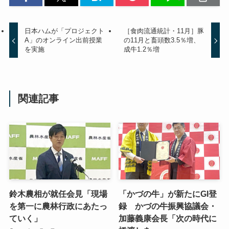
日本ハムが「プロジェクト
［食肉流通統計・11月］豚
A」のオンライン出前授業
の11月と畜頭数3.5％増、
を実施
成牛1.2％増
関連記事
鈴木農相が就任会見「現場
「かづの牛」が新たにGI登
を第一に農林行政にあたっ
録 かづの牛振興協議会・
ていく」
加藤義康会長「次の時代に