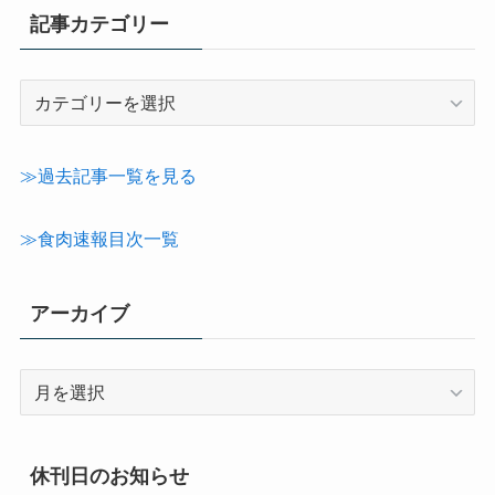
記事カテゴリー
記
事
カ
テ
≫過去記事一覧を見る
ゴ
リ
≫食肉速報目次一覧
ー
アーカイブ
ア
ー
カ
イ
休刊日のお知らせ
ブ