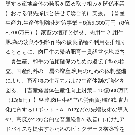
導する産地全体の発展を図る取り組みを関係事業
における優先採択と併せて総合的に支援。【畜産
生産力.生産体制強化対策事業＝8億5,300万円（8億
8,700万円）】家畜の増頭と併せ、肉用牛.乳用牛.
豚.鶏の改良や飼料作物の優良品種の利用を推進す
るとともに、肉用牛の繁殖肥育一貫経営や地域内
一貫生産、和牛の信頼確保のための遺伝子型の検
査、国産飼料の一層の増産.利用のための体制整備
により、畜産物の生産力および生産体制の強化を
図る。【畜産経営体生産性向上対策＝10億600万円
（13億円）】酪農.肉用牛経営の労働負担軽減.省力
化に資するロボット・AI.IoTなどの先端技術の導入
や、高度かつ総合的な畜産経営の改善に向けたア
ドバイスを提供するためのビッグデータ構築等を