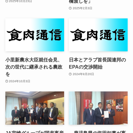
橋渡しを」
2025年10月23日
2025年2月3日
小里新農水大臣就任会見、
日本とアラブ首長国連邦の
次の世代に継承される農政
EPAの交渉開始
を
2024年9月20日
2024年10月3日
JA宮崎グループが国産畜産
鹿児島県の塩田知事が畜