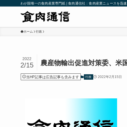
わが国唯一の食肉産業専門紙 | 食肉通信社：食肉産業ニュースを迅
ホーム
行政
2022
農産物輸出促進対策委、米
2/15
当HP記事は広告記事も含みます
2022年2月15日
行政