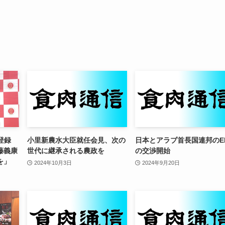
I登録
小里新農水大臣就任会見、次の
日本とアラブ首長国連邦のE
藤義康
世代に継承される農政を
の交渉開始
を」
2024年10月3日
2024年9月20日