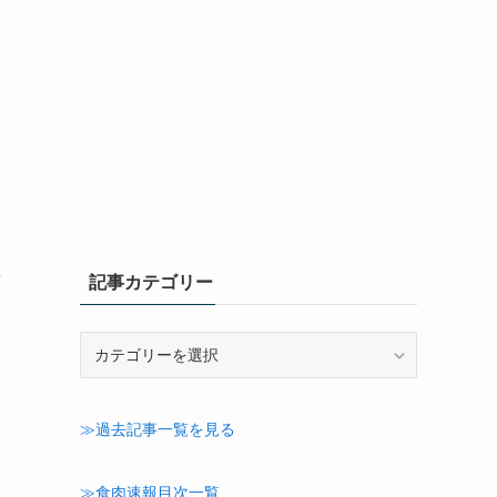
前
記事カテゴリー
記
事
カ
テ
≫過去記事一覧を見る
ゴ
リ
ー
≫食肉速報目次一覧