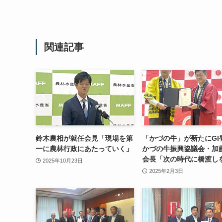
関連記事
鈴木農相が就任会見「現場を第
「かづの牛」が新たにG
一に農林行政にあたっていく」
かづの牛振興協議会・加
会長「次の時代に橋渡し
2025年10月23日
2025年2月3日