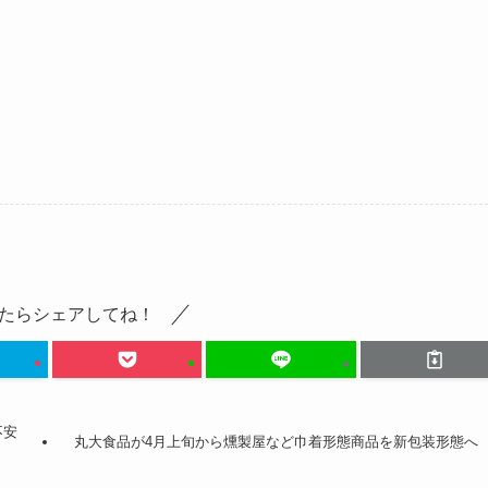
たらシェアしてね！
不安
丸大食品が4月上旬から燻製屋など巾着形態商品を新包装形態へ