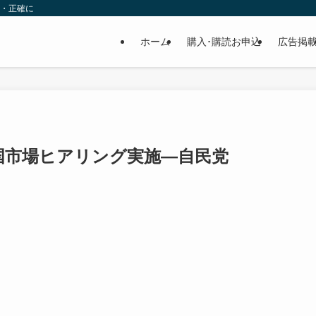
速・正確に
ホーム
購入･購読お申込
広告掲
国市場ヒアリング実施—自民党