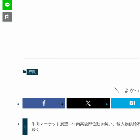
行政
よかっ
牛肉マーケット展望---牛肉高級部位動き鈍い、輸入物供給
続く