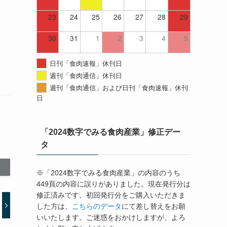
23
24
25
26
27
28
29
30
31
1
2
3
4
5
日刊「食肉速報」休刊日
週刊「食肉通信」休刊日
週刊「食肉通信」および日刊「食肉速報」休刊
日
「2024数字でみる食肉産業」修正デー
タ
※「2024数字でみる食肉産業」の内容のうち
449頁の内容に誤りがありました。現在発行分は
修正済みです。初回発行分をご購入いただきま
した方は、
こちらのデータ
にて差し替えをお願
いいたします。ご迷惑をおかけしますが、よろ