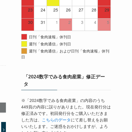
23
24
25
26
27
28
29
30
31
1
2
3
4
5
日刊「食肉速報」休刊日
週刊「食肉通信」休刊日
週刊「食肉通信」および日刊「食肉速報」休刊
日
「2024数字でみる食肉産業」修正デー
タ
※「2024数字でみる食肉産業」の内容のうち
449頁の内容に誤りがありました。現在発行分は
修正済みです。初回発行分をご購入いただきま
した方は、
こちらのデータ
にて差し替えをお願
いいたします。ご迷惑をおかけしますが、よろ