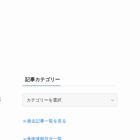
開
記事カテゴリー
記
載
事
カ
テ
≫過去記事一覧を見る
ゴ
リ
ー
≫食肉速報目次一覧