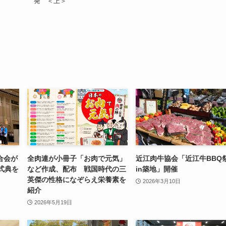
発 ＜上＞
合会が
全肉連が小冊子「お肉で元気」
近江肉牛協会「近江牛BBQ
式典を
など作成、配布 戦国時代の三
in築地」開催
英傑の性格になぞらえ栄養素を
2026年3月10日
紹介
2026年5月19日