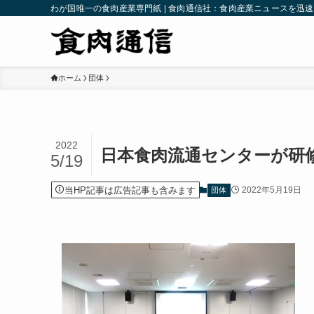
わが国唯一の食肉産業専門紙 | 食肉通信社：食肉産業ニュースを迅
ホーム
団体
2022
日本食肉流通センターが研
5/19
当HP記事は広告記事も含みます
2022年5月19日
団体