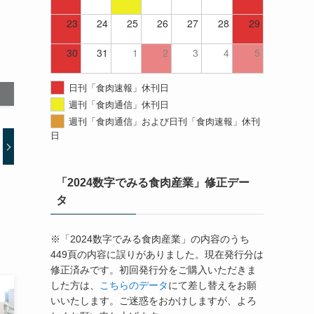
23
24
25
26
27
28
29
30
31
1
2
3
4
5
日刊「食肉速報」休刊日
週刊「食肉通信」休刊日
週刊「食肉通信」および日刊「食肉速報」休刊
日
「2024数字でみる食肉産業」修正デー
タ
※「2024数字でみる食肉産業」の内容のうち
449頁の内容に誤りがありました。現在発行分は
修正済みです。初回発行分をご購入いただきま
した方は、
こちらのデータ
にて差し替えをお願
いいたします。ご迷惑をおかけしますが、よろ