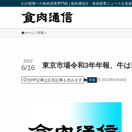
わが国唯一の食肉産業専門紙 | 食肉通信社：食肉産業ニュースを迅
ホーム
市場
2022
東京市場令和3年年報、牛
6/16
当HP記事は広告記事も含みます
2022年6月16日
市場