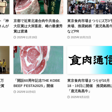
ト「神
京都で近東北連合肉牛共進会、
東京食肉市場まつりに2万3
さんが
大臣賞は大洞畜産、雌の最優秀
来場、推奨銘柄「鹿児島黒
賞は渡邊
などPR
2025年11月19日
2025年10月21日
1万
「開設60周年記念THE KOBE
東京食肉市場まつりが10月
が受賞
BEEF FESTA2025」開催
18・19日に開催 推奨銘柄
「鹿児島黒牛」
2025年10月6日
2025年9月22日