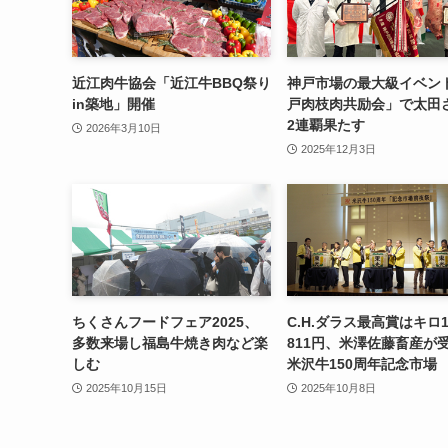
近江肉牛協会「近江牛BBQ祭り
神戸市場の最大級イベン
in築地」開催
戸肉枝肉共励会」で太田
2連覇果たす
2026年3月10日
2025年12月3日
ちくさんフードフェア2025、
C.H.ダラス最高賞はキロ
多数来場し福島牛焼き肉など楽
811円、米澤佐藤畜産
しむ
米沢牛150周年記念市場
2025年10月15日
2025年10月8日