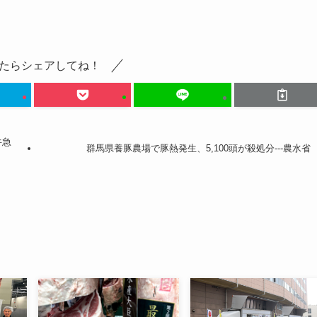
たらシェアしてね！
牛急
群馬県養豚農場で豚熱発生、5,100頭が殺処分---農水省