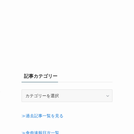
、
記事カテゴリー
ッ
記
事
カ
テ
≫過去記事一覧を見る
ゴ
リ
ー
≫食肉速報目次一覧