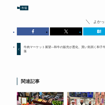
市場
よかっ
牛肉マーケット展望---和牛の販売が悪化、買い気弱く和子
落
関連記事