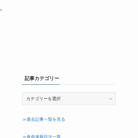
＞
記事カテゴリー
記
事
カ
テ
≫過去記事一覧を見る
ゴ
リ
ー
≫食肉速報目次一覧