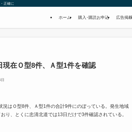
速・正確に
ホーム
購入･購読お申込
広告掲
日現在Ｏ型8件、Ａ型1件を確認
6日
況はＯ型8件、Ａ型1件の合計9件にのぼっている。発生地域
ており、とくに忠清北道では13日だけで3件確認されている。