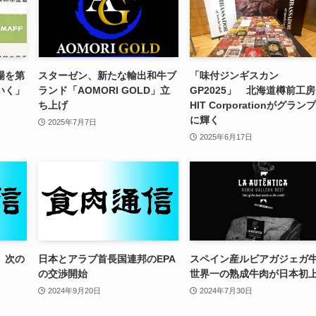
場を第
スターゼン、新たな輸出和牛ブ
「味付ジンギスカン
いく」
ランド「AOMORI GOLD」立
GP2025」 北海道樽前工
ち上げ
HIT Corporationがグラン
に輝く
2025年7月7日
2025年6月17日
、次の
日本とアラブ首長国連邦のEPA
スペイン産ルビアガジェガ
の交渉開始
世界一の熟成牛肉が日本初
2024年9月20日
2024年7月30日