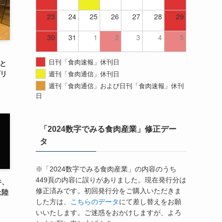
23
24
25
26
27
28
29
30
31
1
2
3
4
5
日刊「食肉速報」休刊日
房と
週刊「食肉通信」休刊日
プリ
週刊「食肉通信」および日刊「食肉速報」休刊
日
「2024数字でみる食肉産業」修正デー
タ
※「2024数字でみる食肉産業」の内容のうち
449頁の内容に誤りがありました。現在発行分は
牛、
修正済みです。初回発行分をご購入いただきま
上陸
した方は、
こちらのデータ
にて差し替えをお願
いいたします。ご迷惑をおかけしますが、よろ