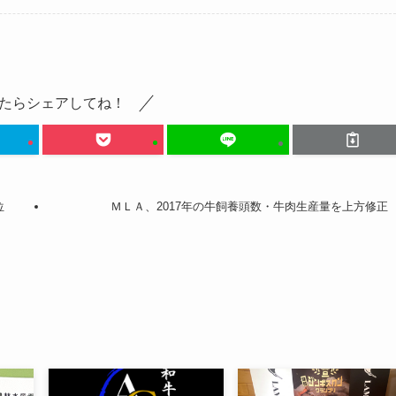
たらシェアしてね！
位
ＭＬＡ、2017年の牛飼養頭数・牛肉生産量を上方修正