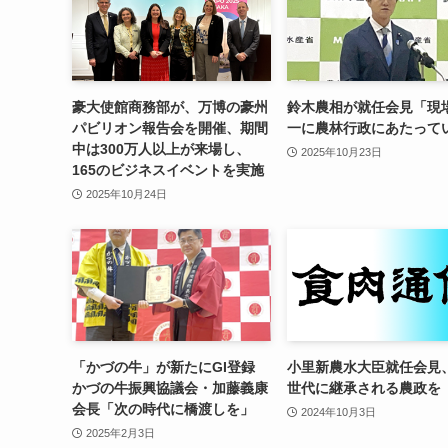
豪大使館商務部が、万博の豪州
鈴木農相が就任会見「現
パビリオン報告会を開催、期間
一に農林行政にあたって
中は300万人以上が来場し、
2025年10月23日
165のビジネスイベントを実施
2025年10月24日
「かづの牛」が新たにGI登録
小里新農水大臣就任会見
かづの牛振興協議会・加藤義康
世代に継承される農政を
会長「次の時代に橋渡しを」
2024年10月3日
2025年2月3日