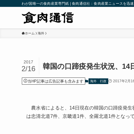
わが国唯一の食肉産業専門紙 | 食肉通信社：食肉産業ニュースを迅
ホーム
海外
2017
韓国の口蹄疫発生状況、14
2/16
当HP記事は広告記事も含みます
2017年2月1
海外
行政
農水省によると、14日現在の韓国の口蹄疫発生状
は忠清北道7件、京畿道1件、全羅北道1件となっ