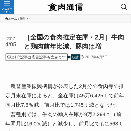
メニュー
こちら
ホーム
統計
［全国の食肉推定在庫・2月］牛肉
2017
4/05
と鶏肉前年比減、豚肉は増
当HP記事は広告記事も含みます
2017年4月5日
統計
農畜産業振興機構が公表した2月分の食肉等の推
定月末在庫によると、全在庫は45万6,425ｔで前年
同月比7.6％減、前月比では1,745ｔ減となった。
畜種別では、牛肉の輸入在庫が9万2,294ｔ（前
年同月比16.0％減）と減少し、前月比でも2,568ｔ