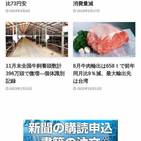
比73円安
消費量減
2023年3月6日
2023年2月17日
11月末全国牛飼養頭数計
8月牛肉輸出は658ｔで前年
396万頭で微増—個体識別
同月比9％減、最大輸出先
記録
は台湾
2023年1月12日
2022年10月11日