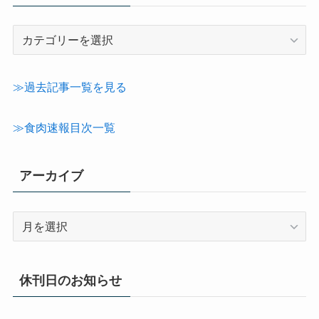
記
事
カ
テ
≫過去記事一覧を見る
ゴ
リ
≫食肉速報目次一覧
ー
アーカイブ
ア
ー
カ
イ
休刊日のお知らせ
ブ