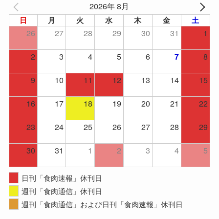
2026年 8月
日
月
火
水
木
金
土
26
27
28
29
30
31
1
2
3
4
5
6
8
7
9
10
11
12
13
14
15
16
17
18
19
20
21
22
23
24
25
26
27
28
29
30
31
1
2
3
4
5
日刊「食肉速報」休刊日
週刊「食肉通信」休刊日
週刊「食肉通信」および日刊「食肉速報」休刊日