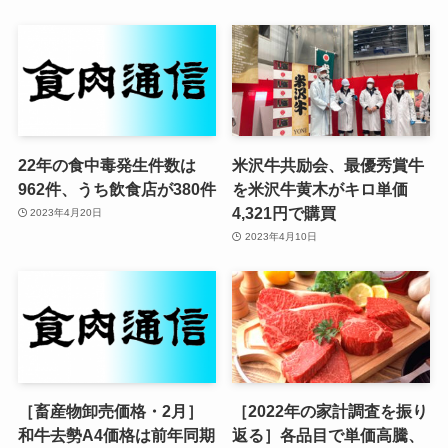
22年の食中毒発生件数は
米沢牛共励会、最優秀賞牛
962件、うち飲食店が380件
を米沢牛黄木がキロ単価
4,321円で購買
2023年4月20日
2023年4月10日
［畜産物卸売価格・2月］
［2022年の家計調査を振り
和牛去勢A4価格は前年同期
返る］各品目で単価高騰、