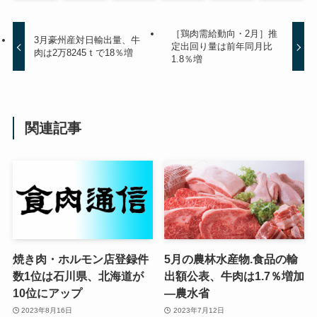
［鶏肉需給動向・2月］推
3月豪州産対日輸出量、牛
定出回り量は前年同月比
肉は2万8245ｔで18％増
1.8％増
関連記事
焼き肉・ホルモン店登録件
5月の農林水産物.食品の輸
数1位は石川県、北海道が
出額公表、牛肉は1.7％増加
10位にアップ
—農水省
2023年8月16日
2023年7月12日