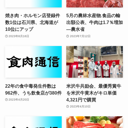
焼き肉・ホルモン店登録件
5月の農林水産物.食品の輸
数1位は石川県、北海道が
出額公表、牛肉は1.7％増加
10位にアップ
—農水省
2023年8月16日
2023年7月12日
22年の食中毒発生件数は
米沢牛共励会、最優秀賞牛
962件、うち飲食店が380件
を米沢牛黄木がキロ単価
4,321円で購買
2023年4月20日
2023年4月10日