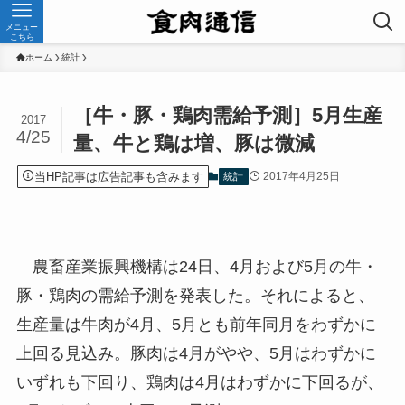
メニュー
こちら
ホーム
統計
［牛・豚・鶏肉需給予測］5月生産
2017
4/25
量、牛と鶏は増、豚は微減
当HP記事は広告記事も含みます
2017年4月25日
統計
農畜産業振興機構は24日、4月および5月の牛・
豚・鶏肉の需給予測を発表した。それによると、
生産量は牛肉が4月、5月とも前年同月をわずかに
上回る見込み。豚肉は4月がやや、5月はわずかに
いずれも下回り、鶏肉は4月はわずかに下回るが、