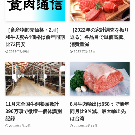
［畜産物卸売価格・2月］
［2022年の家計調査を振り
和牛去勢A4価格は前年同期
返る］各品目で単価高騰、
比73円安
消費量減
2023年3月6日
2023年2月17日
11月末全国牛飼養頭数計
8月牛肉輸出は658ｔで前年
396万頭で微増—個体識別
同月比9％減、最大輸出先
記録
は台湾
2023年1月12日
2022年10月11日