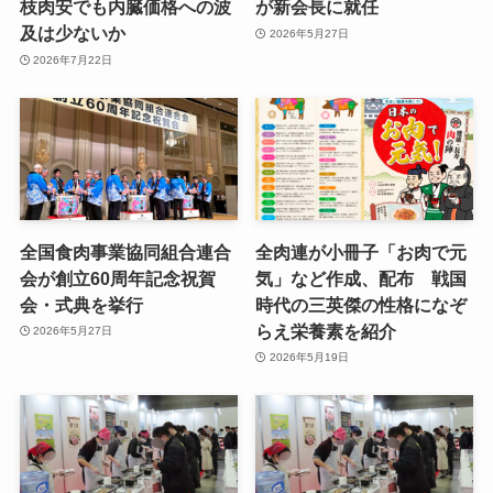
枝肉安でも内臓価格への波
が新会長に就任
及は少ないか
2026年5月27日
2026年7月22日
全国食肉事業協同組合連合
全肉連が小冊子「お肉で元
会が創立60周年記念祝賀
気」など作成、配布 戦国
会・式典を挙行
時代の三英傑の性格になぞ
らえ栄養素を紹介
2026年5月27日
2026年5月19日