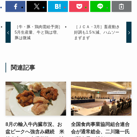
［牛・豚・鶏肉需給予測］
［ＪＣＡ・3月］畜産動き
5月生産量、牛と鶏は増、
好調も1.5％減、ハムソー
豚は微減
まずまず
関連記事
8月の輸入牛内臓市況、お
全国食肉事業協同組合連合
盆ピークへ強含み継続 米
会が通常総会、二川隆一氏