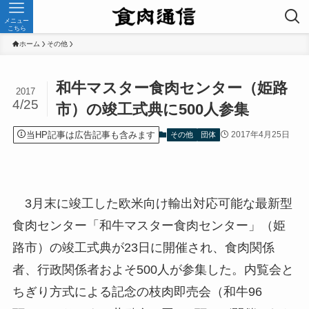
メニュー
こちら
ホーム
その他
和牛マスター食肉センター（姫路
2017
4/25
市）の竣工式典に500人参集
当HP記事は広告記事も含みます
2017年4月25日
その他
団体
3月末に竣工した欧米向け輸出対応可能な最新型
食肉センター「和牛マスター食肉センター」（姫
路市）の竣工式典が23日に開催され、食肉関係
者、行政関係者およそ500人が参集した。内覧会と
ちぎり方式による記念の枝肉即売会（和牛96