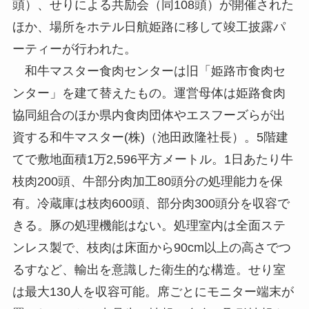
頭）、せりによる共励会（同108頭）が開催された
ほか、場所をホテル日航姫路に移して竣工披露パ
ーティーが行われた。
和牛マスター食肉センターは旧「姫路市食肉セ
ンター」を建て替えたもの。運営母体は姫路食肉
協同組合のほか県内食肉団体やエスフーズらが出
資する和牛マスター(株)（池田政隆社長）。5階建
てで敷地面積1万2,596平方メートル。1日あたり牛
枝肉200頭、牛部分肉加工80頭分の処理能力を保
有。冷蔵庫は枝肉600頭、部分肉300頭分を収容で
きる。豚の処理機能はない。処理室内は全面ステ
ンレス製で、枝肉は床面から90cm以上の高さでつ
るすなど、輸出を意識した衛生的な構造。せり室
は最大130人を収容可能。席ごとにモニター端末が