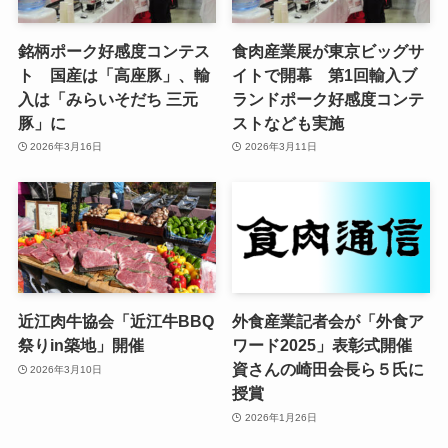
銘柄ポーク好感度コンテス
食肉産業展が東京ビッグサ
ト 国産は「高座豚」、輸
イトで開幕 第1回輸入ブ
入は「みらいそだち 三元
ランドポーク好感度コンテ
豚」に
ストなども実施
2026年3月16日
2026年3月11日
近江肉牛協会「近江牛BBQ
外食産業記者会が「外食ア
祭りin築地」開催
ワード2025」表彰式開催
資さんの崎田会長ら５氏に
2026年3月10日
授賞
2026年1月26日