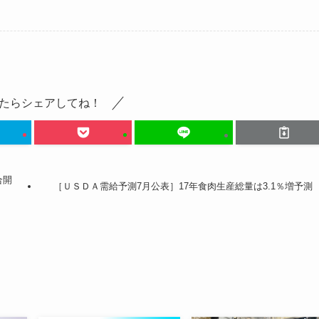
たらシェアしてね！
合開
［ＵＳＤＡ需給予測7月公表］17年食肉生産総量は3.1％増予測