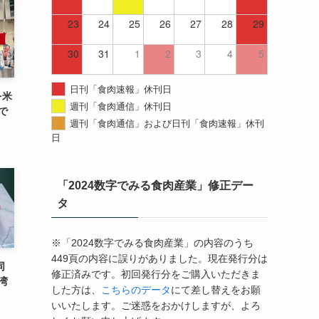
23
24
25
26
27
28
29
30
31
1
2
3
4
5
日刊「食肉速報」休刊日
を米
週刊「食肉通信」休刊日
で
週刊「食肉通信」および日刊「食肉速報」休刊
日
「2024数字でみる食肉産業」修正デー
タ
※「2024数字でみる食肉産業」の内容のうち
449頁の内容に誤りがありました。現在発行分は
同
修正済みです。初回発行分をご購入いただきま
湾
した方は、
こちらのデータ
にて差し替えをお願
いいたします。ご迷惑をおかけしますが、よろ