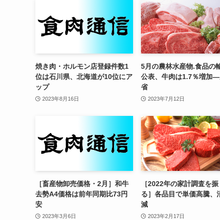
焼き肉・ホルモン店登録件数1
5月の農林水産物.食品の
位は石川県、北海道が10位にア
公表、牛肉は1.7％増加
ップ
省
2023年8月16日
2023年7月12日
［畜産物卸売価格・2月］和牛
［2022年の家計調査を
去勢A4価格は前年同期比73円
る］各品目で単価高騰、
安
減
2023年3月6日
2023年2月17日