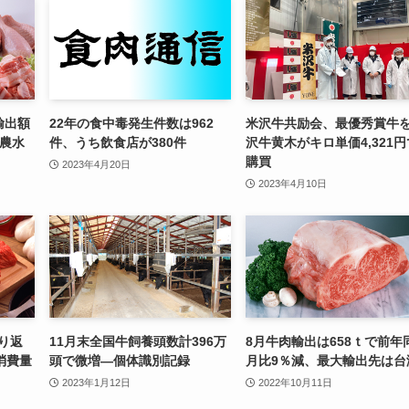
輸出額
22年の食中毒発生件数は962
米沢牛共励会、最優秀賞牛
—農水
件、うち飲食店が380件
沢牛黄木がキロ単価4,321円
購買
2023年4月20日
2023年4月10日
振り返
11月末全国牛飼養頭数計396万
8月牛肉輸出は658ｔで前年
消費量
頭で微増—個体識別記録
月比9％減、最大輸出先は台
2023年1月12日
2022年10月11日