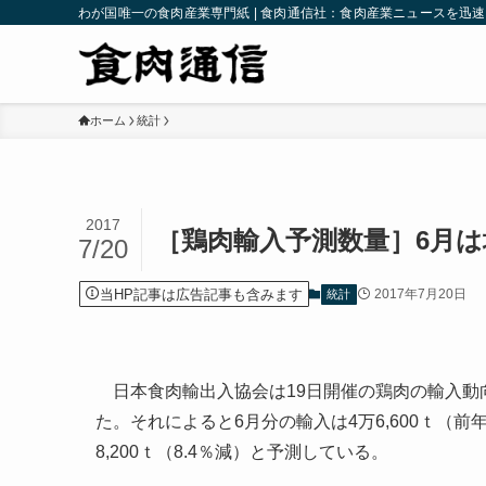
わが国唯一の食肉産業専門紙 | 食肉通信社：食肉産業ニュースを迅
ホーム
統計
2017
［鶏肉輸入予測数量］6月は
7/20
当HP記事は広告記事も含みます
2017年7月20日
統計
日本食肉輸出入協会は19日開催の鶏肉の輸入動向
た。それによると6月分の輸入は4万6,600ｔ（前年同
8,200ｔ（8.4％減）と予測している。