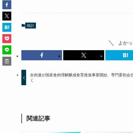
統計
よかっ
全肉連が国産食肉理解醸成食育推進事業開始、専門委初会
く
関連記事