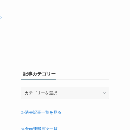
＞
記事カテゴリー
記
事
カ
テ
≫過去記事一覧を見る
ゴ
リ
ー
≫食肉速報目次一覧