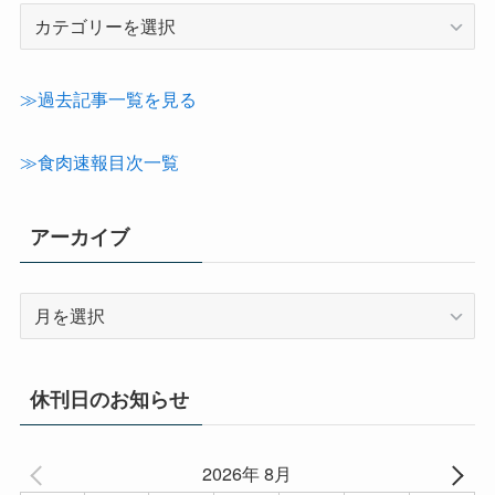
記
事
カ
テ
≫過去記事一覧を見る
ゴ
リ
≫食肉速報目次一覧
ー
アーカイブ
ア
ー
カ
イ
休刊日のお知らせ
ブ
2026年 8月