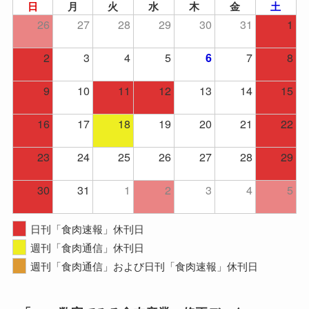
日
月
火
水
木
金
土
26
27
28
29
30
31
1
2
3
4
5
7
8
6
9
10
11
12
13
14
15
16
17
18
19
20
21
22
23
24
25
26
27
28
29
30
31
1
2
3
4
5
日刊「食肉速報」休刊日
週刊「食肉通信」休刊日
週刊「食肉通信」および日刊「食肉速報」休刊日