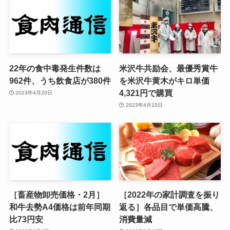
22年の食中毒発生件数は
米沢牛共励会、最優秀賞牛
962件、うち飲食店が380件
を米沢牛黄木がキロ単価
4,321円で購買
2023年4月20日
2023年4月10日
［畜産物卸売価格・2月］
［2022年の家計調査を振り
和牛去勢A4価格は前年同期
返る］各品目で単価高騰、
比73円安
消費量減