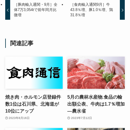
［豚肉輸入通関・9月］全
［食肉輸入通関9月］牛
体7万3,054tで前年同月比
43.8％増、豚1.0％増、鶏
微増
31.8％増
関連記事
焼き肉・ホルモン店登録件
5月の農林水産物.食品の輸
数1位は石川県、北海道が
出額公表、牛肉は1.7％増加
10位にアップ
—農水省
2023年8月16日
2023年7月12日