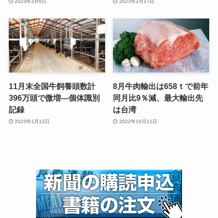
2023年3月6日
2023年2月17日
11月末全国牛飼養頭数計
8月牛肉輸出は658ｔで前年
396万頭で微増—個体識別
同月比9％減、最大輸出先
記録
は台湾
2023年1月12日
2022年10月11日