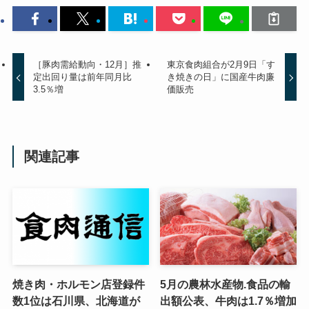
［豚肉需給動向・12月］推
東京食肉組合が2月9日「す
定出回り量は前年同月比
き焼きの日」に国産牛肉廉
3.5％増
価販売
関連記事
焼き肉・ホルモン店登録件
5月の農林水産物.食品の輸
数1位は石川県、北海道が
出額公表、牛肉は1.7％増加