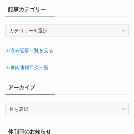
記事カテゴリー
記
事
カ
テ
≫過去記事一覧を見る
ゴ
リ
≫食肉速報目次一覧
ー
アーカイブ
ア
ー
カ
イ
休刊日のお知らせ