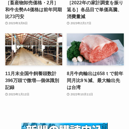
［畜産物卸売価格・2月］
［2022年の家計調査を振り
和牛去勢A4価格は前年同期
返る］各品目で単価高騰、
比73円安
消費量減
2023年3月6日
2023年2月17日
11月末全国牛飼養頭数計
8月牛肉輸出は658ｔで前年
396万頭で微増—個体識別
同月比9％減、最大輸出先
記録
は台湾
2023年1月12日
2022年10月11日