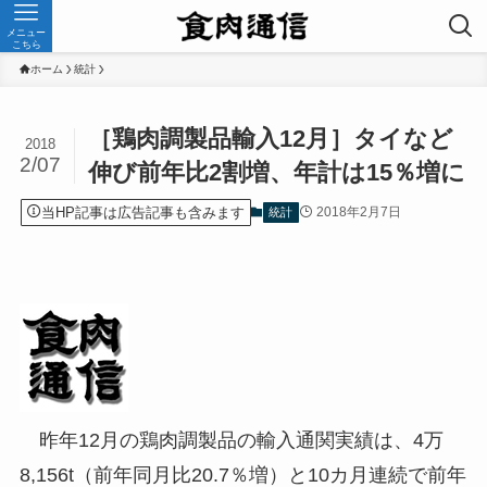
メニュー
こちら
ホーム
統計
［鶏肉調製品輸入12月］タイなど
2018
2/07
伸び前年比2割増、年計は15％増に
当HP記事は広告記事も含みます
2018年2月7日
統計
昨年12月の鶏肉調製品の輸入通関実績は、4万
8,156t（前年同月比20.7％増）と10カ月連続で前年