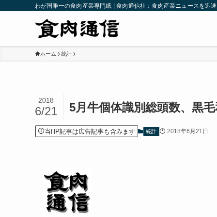
わが国唯一の食肉産業専門紙 | 食肉通信社：食肉産業ニュースを迅
ホーム
統計
2018
5月牛個体識別総頭数、黒毛和
6/21
当HP記事は広告記事も含みます
2018年6月21日
統計