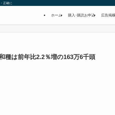
速・正確に
ホーム
購入･購読お申込
広告掲
種は前年比2.2％増の163万6千頭