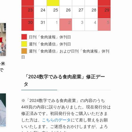
23
24
25
26
27
28
29
30
31
1
2
3
4
5
日刊「食肉速報」休刊日
週刊「食肉通信」休刊日
週刊「食肉通信」および日刊「食肉速報」休刊
日
を米
で
「2024数字でみる食肉産業」修正デー
タ
※「2024数字でみる食肉産業」の内容のうち
449頁の内容に誤りがありました。現在発行分は
修正済みです。初回発行分をご購入いただきま
した方は、
こちらのデータ
にて差し替えをお願
いいたします。ご迷惑をおかけしますが、よろ