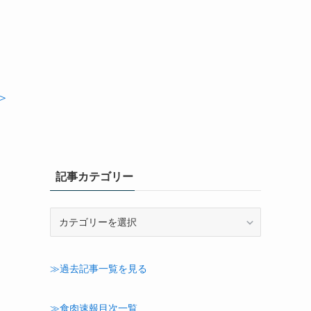
＞
記事カテゴリー
記
事
カ
テ
≫過去記事一覧を見る
ゴ
リ
ー
≫食肉速報目次一覧