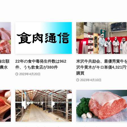
輸出額
22年の食中毒発生件数は962
米沢牛共励会、最優秀賞牛
—農水
件、うち飲食店が380件
沢牛黄木がキロ単価4,321円
購買
2023年4月20日
2023年4月10日