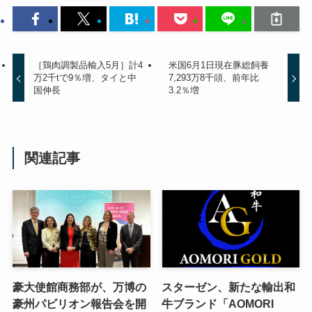
［鶏肉調製品輸入5月］計4
米国6月1日現在豚総飼養
万2千tで9％増、タイと中
7,293万8千頭、前年比
国伸長
3.2％増
関連記事
豪大使館商務部が、万博の
スターゼン、新たな輸出和
豪州パビリオン報告会を開
牛ブランド「AOMORI