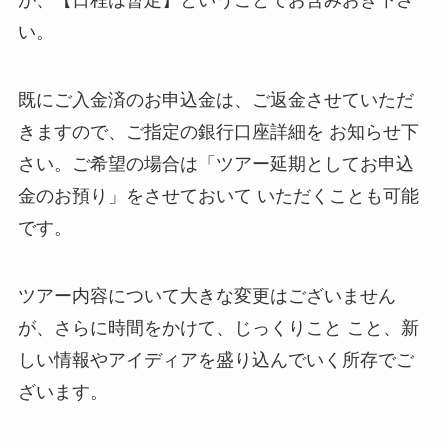
が
、
【
日程
は
暫定
】
ということでお含みおき下さ
い
。
既にご入金済
の
お申込金は
、
ご返金させていただ
きますので
、
ご指定の銀行口座詳細を
お知らせ下
さい
。
ご希望の場合
は
「
ツアー
延期と
してお申込
金のお預り
」
をさせておいて
いただくことも可能
です
。
ツアー内容について大きな変更はございません
が
、
さらに時間をかけて
、
じっくりこと
こと
、
新
し
い情
報や
アイディアを盛り込
んでいく所
存でご
ざいます
。