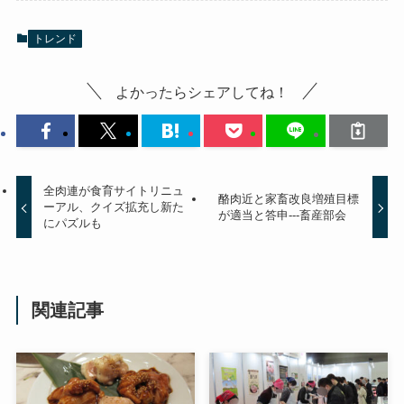
トレンド
よかったらシェアしてね！
全肉連が食育サイトリニュ
酪肉近と家畜改良増殖目標
ーアル、クイズ拡充し新た
が適当と答申---畜産部会
にパズルも
関連記事