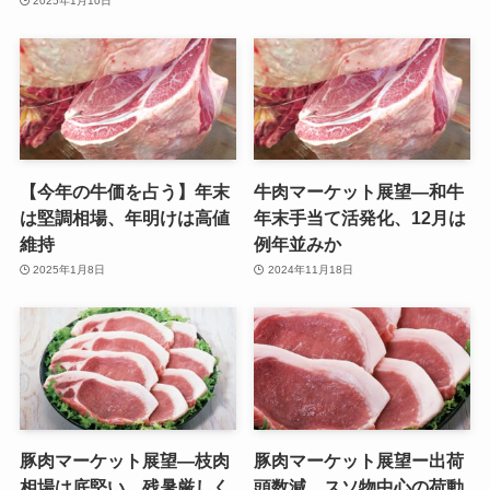
2025年1月10日
【今年の牛価を占う】年末
牛肉マーケット展望—和牛
は堅調相場、年明けは高値
年末手当て活発化、12月は
維持
例年並みか
2025年1月8日
2024年11月18日
豚肉マーケット展望—枝肉
豚肉マーケット展望ー出荷
相場は底堅い、残暑厳しく
頭数減、スソ物中心の荷動