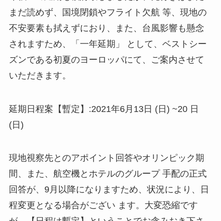
ま
だ読めず
、
国境閉鎖やフライト欠航
等
、
現地
の
不安
要素
も拭えず
にお
り
、
また
、
台風影響も懸念
さ
れま
すため
、
「
一
年延期
」
として
、
ベストシ
ー
ズンである初夏
のヨ
ーロッパにて
、
ご案内させて
いただきます
。
延期日程案
【
暫定
】
:
2
021年6月13日
(
日
)
~
20
日
(
日
)
現地視察先とのアポイン
ト
回答やオリンピック期
間
、
また
、
航空機とホテ
ルの
グループ
手配
の
正式
回答が
、
9月以降になりますため
、
状況
により
、
日
程変更となる場合がござい
ま
す
。
大変恐縮です