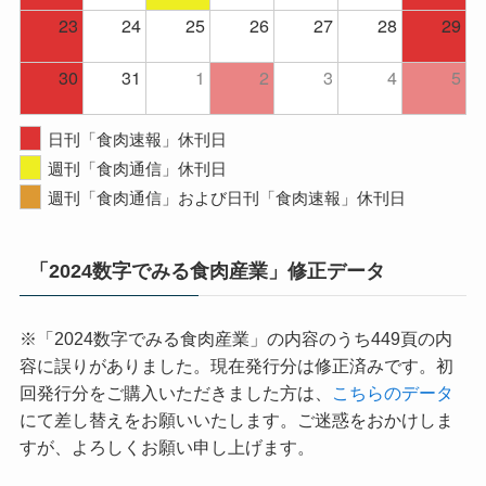
23
24
25
26
27
28
29
30
31
1
2
3
4
5
日刊「食肉速報」休刊日
週刊「食肉通信」休刊日
週刊「食肉通信」および日刊「食肉速報」休刊日
「2024数字でみる食肉産業」修正データ
※「2024数字でみる食肉産業」の内容のうち449頁の内
容に誤りがありました。現在発行分は修正済みです。初
回発行分をご購入いただきました方は、
こちらのデータ
にて差し替えをお願いいたします。ご迷惑をおかけしま
すが、よろしくお願い申し上げます。