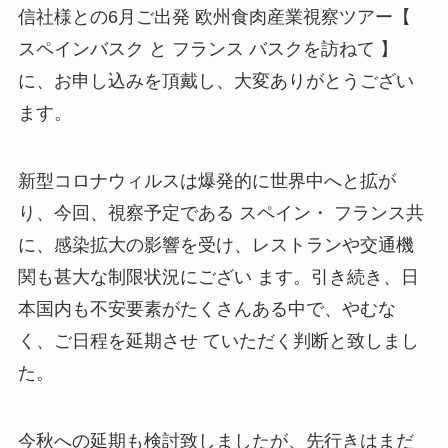
信社
様との6月ご出発
欧州
食肉
産業視察ツアー
【
スペ
インバ
スク
と
フランス
バ
スクを訪ねて
】
に
、
お申
し込み
を頂戴し
、
大変ありがとうご
ざい
ます
。
新型コロナウィルスは爆発
的に
世界中へと拡が
り
、
今回
、
視察予定である
スペイン
・
フランス共
に
、
感染拡大の影響を受け
、
レストランや交通機
関も甚大
な
制限状況にござい
ます
。
引き続き
、
日
本国内も不安要素がたくさ
んあ
る中で
、
やむな
く
、
ご日程を延期させ
ていただく判断と致しまし
た
。
今秋へ
の延期も検討致しましたが
、
先行
きはまだ