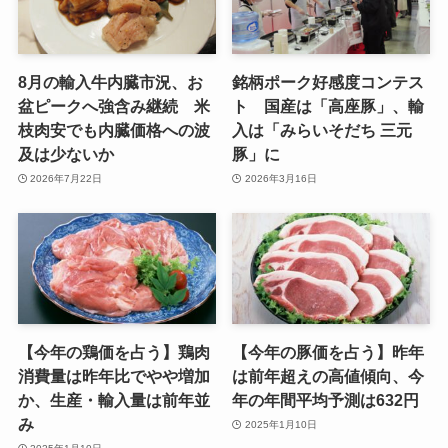
8月の輸入牛内臓市況、お
銘柄ポーク好感度コンテス
盆ピークへ強含み継続 米
ト 国産は「高座豚」、輸
枝肉安でも内臓価格への波
入は「みらいそだち 三元
及は少ないか
豚」に
2026年7月22日
2026年3月16日
【今年の鶏価を占う】鶏肉
【今年の豚価を占う】昨年
消費量は昨年比でやや増加
は前年超えの高値傾向、今
か、生産・輸入量は前年並
年の年間平均予測は632円
み
2025年1月10日