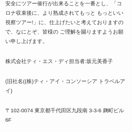
安全にツアー催行が出来ることを一番とし
、
「
コ
ロナ収束後に
、
より熟成
さ
れてもっと
もっといい
視察ツアー
!
」
に
、
仕上げたいと考えておりますの
で
、
なにとぞ
、
皆様
の
ご理解を賜り
ま
すようお願
い申し上
げま
す
。
株
式会社ティ
・
エス
・
ディ担当者
:
坂元美香子
(旧社名((株)ティ・アイ・コンソーシア トラベルア
イ)
〒102-0074 東京都千代田区九段南 3-3-6 麹町ビル
6F