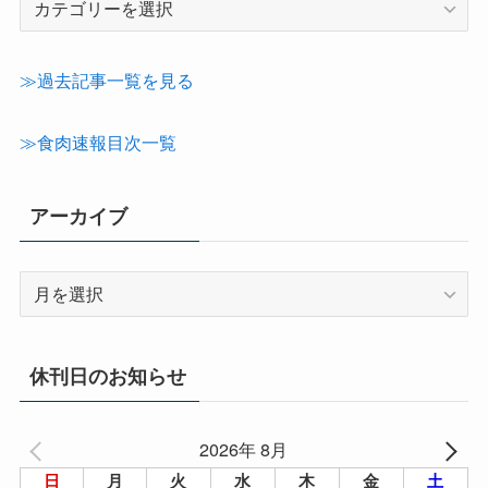
事
カ
テ
≫過去記事一覧を見る
ゴ
リ
≫食肉速報目次一覧
ー
アーカイブ
ア
ー
カ
イ
休刊日のお知らせ
ブ
2026年 8月
日
月
火
水
木
金
土