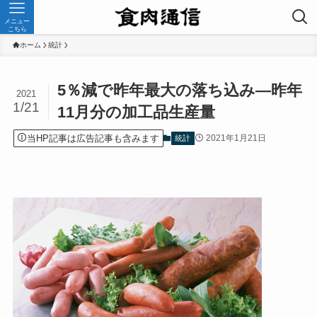
メニュー
こちら
ホーム
統計
5％減で昨年最大の落ち込み—昨年
2021
1/21
11月分の加工品生産量
当HP記事は広告記事も含みます
2021年1月21日
統計