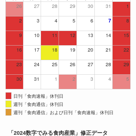
26
27
28
29
30
31
1
2
3
4
5
6
8
7
9
10
11
12
13
14
15
16
17
18
19
20
21
22
23
24
25
26
27
28
29
30
31
1
2
3
4
5
日刊「食肉速報」休刊日
週刊「食肉通信」休刊日
週刊「食肉通信」および日刊「食肉速報」休刊日
「2024数字でみる食肉産業」修正データ