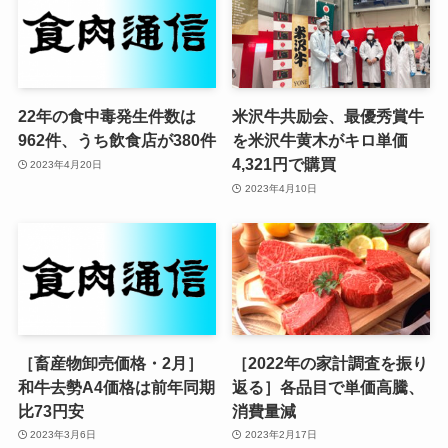
22年の食中毒発生件数は
米沢牛共励会、最優秀賞牛
962件、うち飲食店が380件
を米沢牛黄木がキロ単価
4,321円で購買
2023年4月20日
2023年4月10日
［畜産物卸売価格・2月］
［2022年の家計調査を振り
和牛去勢A4価格は前年同期
返る］各品目で単価高騰、
比73円安
消費量減
2023年3月6日
2023年2月17日