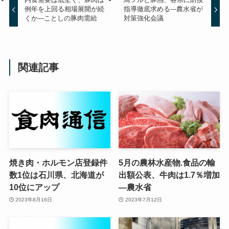
例年を上回る相場展開が続
指導徹底求める---農水省が
くか---ことしの豚肉需給
対策強化会議
関連記事
焼き肉・ホルモン店登録件
5月の農林水産物.食品の輸
数1位は石川県、北海道が
出額公表、牛肉は1.7％増加
10位にアップ
—農水省
2023年8月16日
2023年7月12日