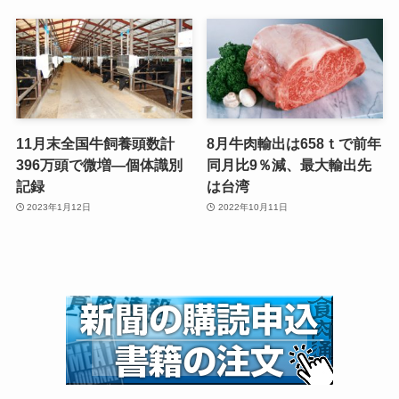
11月末全国牛飼養頭数計
8月牛肉輸出は658ｔで前年
396万頭で微増—個体識別
同月比9％減、最大輸出先
記録
は台湾
2023年1月12日
2022年10月11日