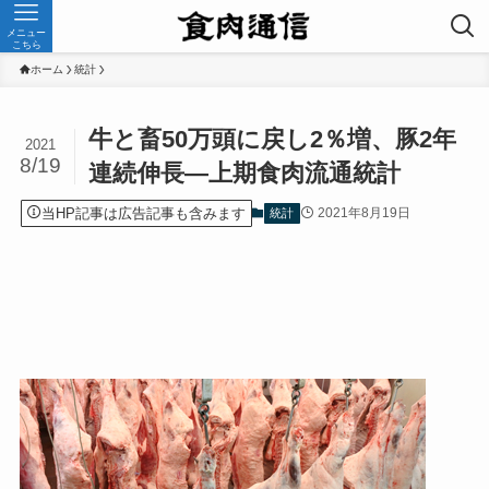
メニュー
こちら
ホーム
統計
牛と畜50万頭に戻し2％増、豚2年
2021
8/19
連続伸長—上期食肉流通統計
当HP記事は広告記事も含みます
2021年8月19日
統計