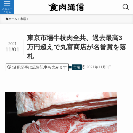
メニュー
こちら
ホーム
市場
東京市場牛枝肉全共、過去最高3
2021
万円超えで丸富商店が名誉賞を落
11/01
札
当HP記事は広告記事も含みます
2021年11月1日
市場