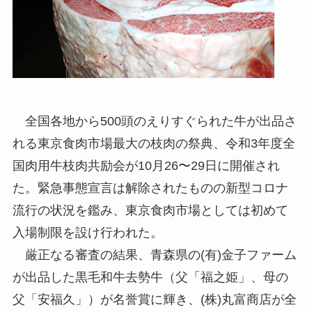
全国各地から500頭のえりすぐられた牛が出品さ
れる東京食肉市場最大の枝肉の祭典、令和3年度全
国肉用牛枝肉共励会が10月26〜29日に開催され
た。緊急事態宣言は解除されたものの新型コロナ
流行の状況を鑑み、東京食肉市場としては初めて
入場制限を設け行われた。
厳正なる審査の結果、青森県の(有)金子ファーム
が出品した黒毛和牛去勢牛（父「福之姫」、母の
父「安福久」）が名誉賞に輝き、(株)丸富商店が全