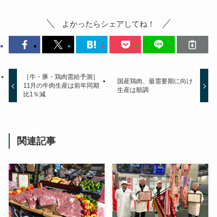
よかったらシェアしてね！
［牛・豚・鶏肉需給予測］
国産鶏肉、最需要期に向け
11月の牛肉生産は前年同期
生産は順調
比1％減
関連記事