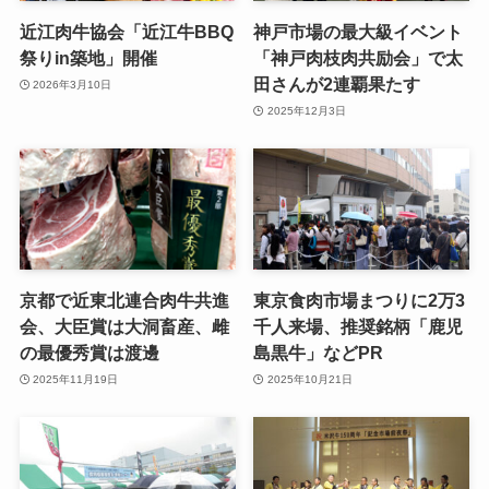
近江肉牛協会「近江牛BBQ
神戸市場の最大級イベント
祭りin築地」開催
「神戸肉枝肉共励会」で太
田さんが2連覇果たす
2026年3月10日
2025年12月3日
京都で近東北連合肉牛共進
東京食肉市場まつりに2万3
会、大臣賞は大洞畜産、雌
千人来場、推奨銘柄「鹿児
の最優秀賞は渡邊
島黒牛」などPR
2025年11月19日
2025年10月21日