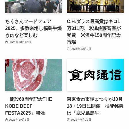
ちくさんフードフェア
C.H.ダラス最高賞はキロ1
2025、多数来場し福島牛焼
万811円、米澤佐藤畜産が
き肉など楽しむ
受賞 米沢牛150周年記念
市場
2025年10月15日
2025年10月8日
「開設60周年記念THE
東京食肉市場まつりが10月
KOBE BEEF
18・19日に開催 推奨銘柄
FESTA2025」開催
は「鹿児島黒牛」
2025年10月6日
2025年9月22日