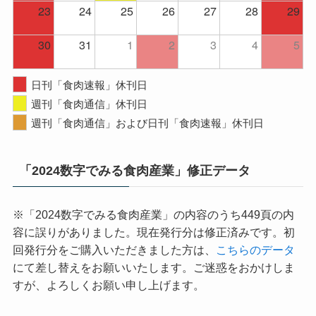
23
24
25
26
27
28
29
30
31
1
2
3
4
5
日刊「食肉速報」休刊日
週刊「食肉通信」休刊日
週刊「食肉通信」および日刊「食肉速報」休刊日
「2024数字でみる食肉産業」修正データ
※「2024数字でみる食肉産業」の内容のうち449頁の内
容に誤りがありました。現在発行分は修正済みです。初
回発行分をご購入いただきました方は、
こちらのデータ
にて差し替えをお願いいたします。ご迷惑をおかけしま
すが、よろしくお願い申し上げます。