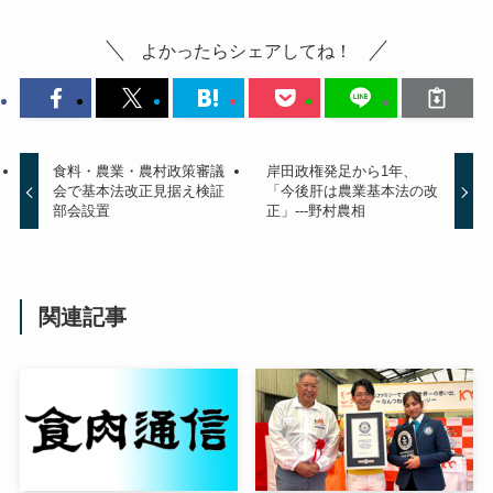
よかったらシェアしてね！
食料・農業・農村政策審議
岸田政権発足から1年、
会で基本法改正見据え検証
「今後肝は農業基本法の改
部会設置
正」---野村農相
関連記事