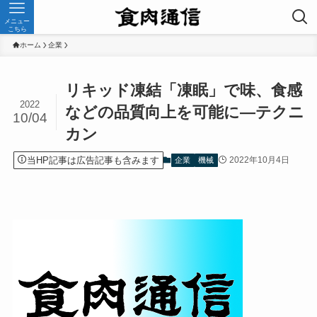
メニュー
こちら
ホーム
企業
リキッド凍結「凍眠」で味、食感
2022
などの品質向上を可能に—テクニ
10/04
カン
当HP記事は広告記事も含みます
2022年10月4日
企業
機械