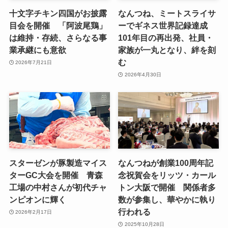
十文字チキン四国がお披露
なんつね、ミートスライサ
目会を開催 「阿波尾鶏」
ーでギネス世界記録達成
は維持・存続、さらなる事
101年目の再出発、社員・
業承継にも意欲
家族が一丸となり、絆を刻
む
2026年7月21日
2026年4月30日
スターゼンが豚製造マイス
なんつねが創業100周年記
ターGC大会を開催 青森
念祝賀会をリッツ・カール
工場の中村さんが初代チャ
トン大阪で開催 関係者多
ンピオンに輝く
数が参集し、華やかに執り
行われる
2026年2月17日
2025年10月28日