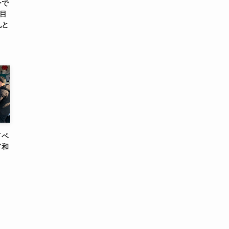
ーで
年目
丸と
イベ
ド和