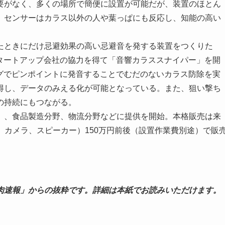
要がなく、多くの場所で簡便に設置が可能だが、装置のほとん
。センサーはカラス以外の人や葉っぱにも反応し、知能の高い
ときにだけ忌避効果の高い忌避音を発する装置をつくりた
スタートアップ会社の協力を得て「音響カラススナイパー」を開
ングでピンポイントに発音することでむだのないカラス防除を実
得し、データのみえる化が可能となっている。また、狙い撃ち
の持続にもつながる。
、食品製造分野、物流分野などに提供を開始。本格販売は来
ス、カメラ、スピーカー）150万円前後（設置作業費別途）で販
肉速報」からの抜粋です。詳細は本紙でお読みいただけます。