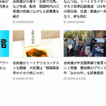
合会が
全肉連が小冊子「お肉で元気」
なんつね、ミートスライサ
式典を
など作成、配布 戦国時代の三
ギネス世界記録達成 101
英傑の性格になぞらえ栄養素を
の再出発、社員・家族が一
紹介
なり、絆を刻む
2026年5月19日
2026年4月30日
アワー
全肉連がミートデリカコンテス
全肉連が中京競馬場で食育
資さん
トを開催 大臣賞は「韓国風旨
ント実施 愛知県のブラン
辛ホクホク肉じゃが」
牛「みかわ牛」を試食提供
2026年1月14日
2025年12月10日