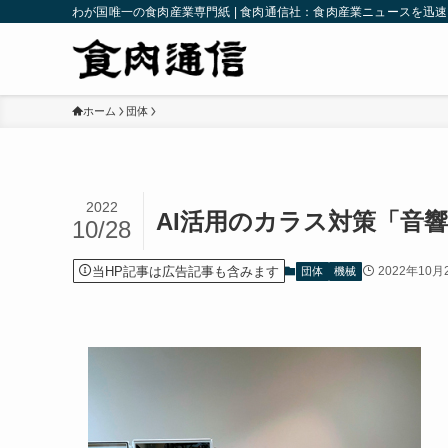
わが国唯一の食肉産業専門紙 | 食肉通信社：食肉産業ニュースを迅
ホーム
団体
2022
AI活用のカラス対策「音
10/28
当HP記事は広告記事も含みます
2022年10月
団体
機械