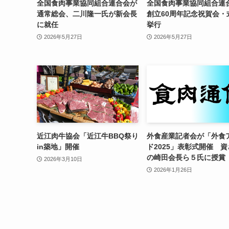
全国食肉事業協同組合連合会が
全国食肉事業協同組合連
通常総会、二川隆一氏が新会長
創立60周年記念祝賀会・
に就任
挙行
2026年5月27日
2026年5月27日
近江肉牛協会「近江牛BBQ祭り
外食産業記者会が「外食
in築地」開催
ド2025」表彰式開催 
の崎田会長ら５氏に授賞
2026年3月10日
2026年1月26日