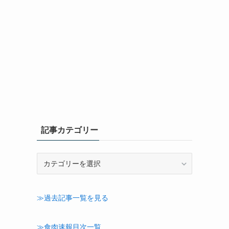
記事カテゴリー
記
事
カ
テ
≫過去記事一覧を見る
ゴ
リ
ー
≫食肉速報目次一覧