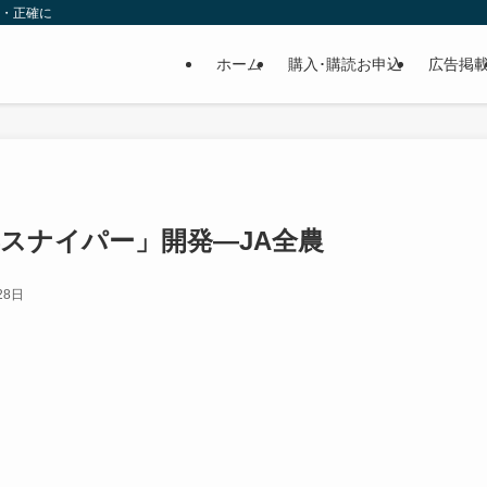
速・正確に
ホーム
購入･購読お申込
広告掲
響スナイパー」開発—JA全農
28日