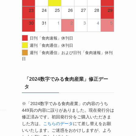
23
24
25
26
27
28
29
30
31
1
2
3
4
5
日刊「食肉速報」休刊日
週刊「食肉通信」休刊日
週刊「食肉通信」および日刊「食肉速報」休刊
日
「2024数字でみる食肉産業」修正デー
タ
※「2024数字でみる食肉産業」の内容のうち
449頁の内容に誤りがありました。現在発行分は
修正済みです。初回発行分をご購入いただきま
した方は、
こちらのデータ
にて差し替えをお願
いいたします。ご迷惑をおかけしますが、よろ