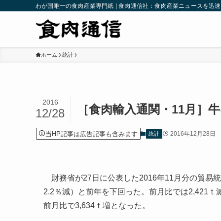
わが国唯一の食肉産業専門紙 | 食肉通信社：食肉産業ニュースを迅
ホーム
統計
2016
［食肉輸入通関・11月］
12/28
当HP記事は広告記事も含みます
2016年12月28日
統計
財務省が27日に公表した2016年11月分の貿易統
2.2％減）と前年を下回った。前月比では2,421ｔ
前月比で3,634ｔ増となった。