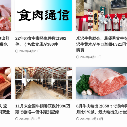
輸出額
22年の食中毒発生件数は962
米沢牛共励会、最優秀賞牛
—農水
件、うち飲食店が380件
沢牛黄木がキロ単価4,321円
購買
2023年4月20日
2023年4月10日
振り返
11月末全国牛飼養頭数計396万
8月牛肉輸出は658ｔで前年
消費量
頭で微増—個体識別記録
月比9％減、最大輸出先は台
2023年1月12日
2022年10月11日