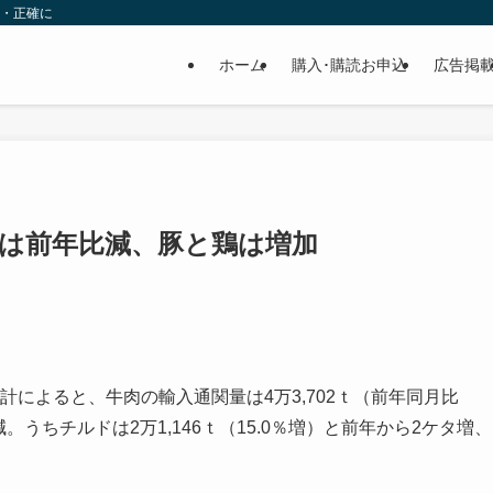
速・正確に
ホーム
購入･購読お申込
広告掲
牛は前年比減、豚と鶏は増加
計によると、牛肉の輸入通関量は4万3,702ｔ（前年同月比
減。うちチルドは2万1,146ｔ（15.0％増）と前年から2ケタ増、