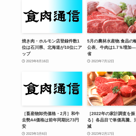
焼き肉・ホルモン店登録件数1
5月の農林水産物.食品の
位は石川県、北海道が10位にア
公表、牛肉は1.7％増加
ップ
省
2023年8月16日
2023年7月12日
［畜産物卸売価格・2月］和牛
［2022年の家計調査を
去勢A4価格は前年同期比73円
る］各品目で単価高騰、
安
減
2023年3月6日
2023年2月17日