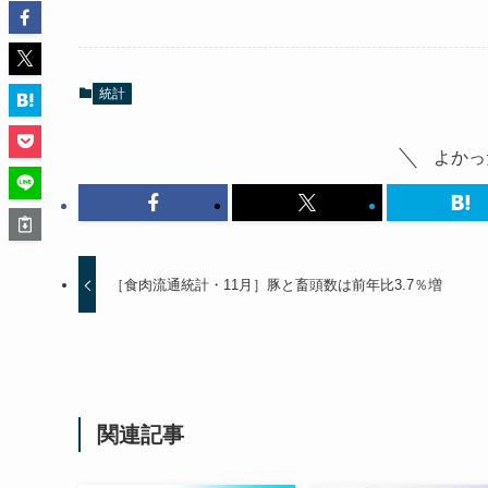
統計
よかっ
［食肉流通統計・11月］豚と畜頭数は前年比3.7％増
関連記事