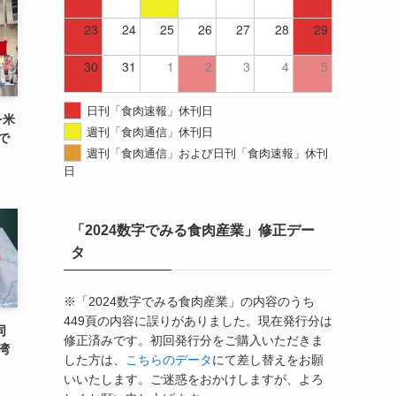
23
24
25
26
27
28
29
30
31
1
2
3
4
5
日刊「食肉速報」休刊日
を米
週刊「食肉通信」休刊日
で
週刊「食肉通信」および日刊「食肉速報」休刊
日
「2024数字でみる食肉産業」修正デー
タ
※「2024数字でみる食肉産業」の内容のうち
449頁の内容に誤りがありました。現在発行分は
同
修正済みです。初回発行分をご購入いただきま
湾
した方は、
こちらのデータ
にて差し替えをお願
いいたします。ご迷惑をおかけしますが、よろ