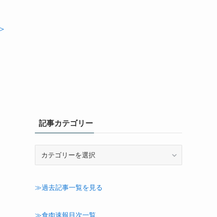
＞
記事カテゴリー
記
事
カ
テ
≫過去記事一覧を見る
ゴ
リ
ー
≫食肉速報目次一覧