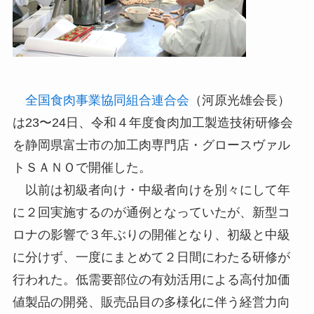
全国食肉事業協同組合連合会
（河原光雄会長）
は23〜24日、令和４年度食肉加工製造技術研修会
を静岡県富士市の加工肉専門店・グロースヴァル
トＳＡＮＯで開催した。
以前は初級者向け・中級者向けを別々にして年
に２回実施するのが通例となっていたが、新型コ
ロナの影響で３年ぶりの開催となり、初級と中級
に分けず、一度にまとめて２日間にわたる研修が
行われた。低需要部位の有効活用による高付加価
値製品の開発、販売品目の多様化に伴う経営力向