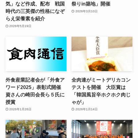
気」など作成、配布 戦国
祭りin築地」開催
時代の三英傑の性格になぞ
2026年3月10日
らえ栄養素を紹介
2026年5月19日
外食産業記者会が「外食ア
全肉連がミートデリカコン
ワード2025」表彰式開催
テストを開催 大臣賞は
資さんの崎田会長ら５氏に
「韓国風旨辛ホクホク肉じ
授賞
ゃが」
2026年1月26日
2026年1月14日