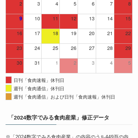
2
3
4
5
6
7
8
10
11
12
13
14
15
9
16
17
18
19
20
21
22
23
24
25
26
27
28
29
30
31
1
2
3
4
5
日刊「食肉速報」休刊日
週刊「食肉通信」休刊日
週刊「食肉通信」および日刊「食肉速報」休刊日
「2024数字でみる食肉産業」修正データ
※「2024数字でみる食肉産業」の内容のうち449頁の内