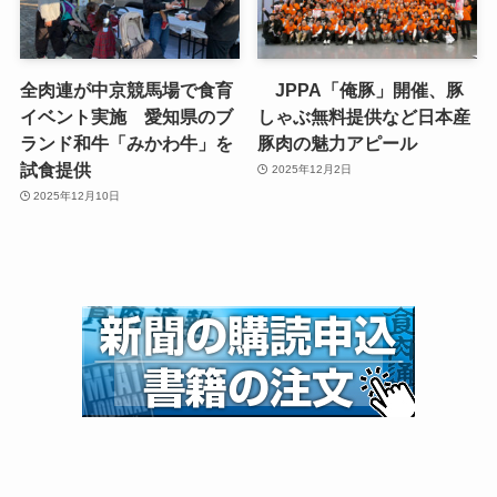
全肉連が中京競馬場で食育
JPPA「俺豚」開催、豚
イベント実施 愛知県のブ
しゃぶ無料提供など日本産
ランド和牛「みかわ牛」を
豚肉の魅力アピール
試食提供
2025年12月2日
2025年12月10日