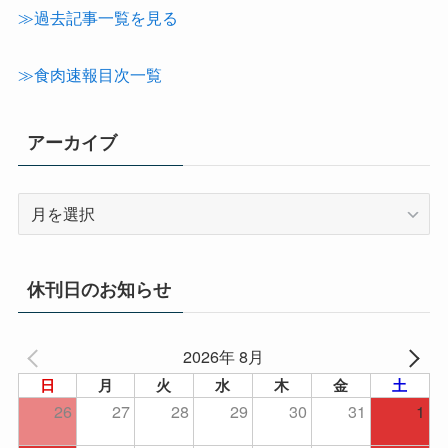
テ
≫過去記事一覧を見る
ゴ
リ
≫食肉速報目次一覧
ー
アーカイブ
ア
ー
カ
イ
休刊日のお知らせ
ブ
2026年 8月
日
月
火
水
木
金
土
26
27
28
29
30
31
1