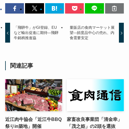
「飛騨牛」がGI登録、EU
量販店の食肉マーケット展
など輸出促進に期待---飛騨
望---頻度品中心の売れ、内
牛銘柄推進協
食需要安定
関連記事
近江肉牛協会「近江牛BBQ
家畜改良事業団「清金幸」
祭りin築地」開催
「茂之姫」の2頭を選抜