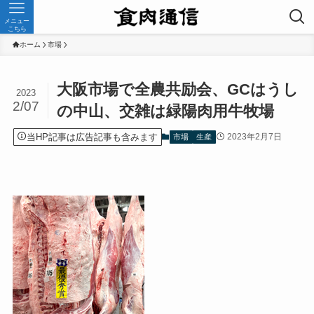
メニュー
こちら
ホーム
市場
大阪市場で全農共励会、GCはうし
2023
2/07
の中山、交雑は緑陽肉用牛牧場
当HP記事は広告記事も含みます
2023年2月7日
市場
生産