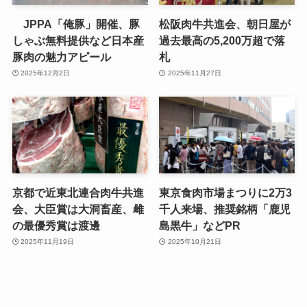
JPPA「俺豚」開催、豚
松阪肉牛共進会、朝日屋が
しゃぶ無料提供など日本産
過去最高の5,200万超で落
豚肉の魅力アピール
札
2025年12月2日
2025年11月27日
京都で近東北連合肉牛共進
東京食肉市場まつりに2万3
会、大臣賞は大洞畜産、雌
千人来場、推奨銘柄「鹿児
の最優秀賞は渡邊
島黒牛」などPR
2025年11月19日
2025年10月21日