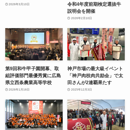
令和4年度前期検定選抜牛
2026年3月10日
説明会を開催
2026年2月10日
第9回和牛甲子園開幕、取
神戸市場の最大級イベント
組評価部門最優秀賞に広島
「神戸肉枝肉共励会」で太
県立西条農業高等学校
田さんが2連覇果たす
2026年1月16日
2025年12月3日