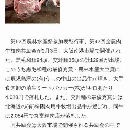
第62回農林水産祭参加表彰行事、第42回全農肉
牛枝肉共励会が2月3日、大阪南港市場で開催され
た。黒毛和種94頭、交雑種35頭の計129頭が出場。
このうち黒毛和種の最優秀賞・農林水産大臣賞に
は鹿児島県の(有)うしの中山の出品牛が輝き、大手
食肉卸の埴生ミートパッカー(株)がキロあたり
4,028円で落札した。また、交雑種の最優秀賞には
北海道の(有)緑陽肉用牛牧場出品牛が選ばれ、同牛
は2,054円で丸富精肉店が落札した。
同共励会は大阪市場で開催される共励会の中で