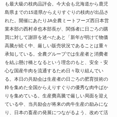
も最大級の枝肉品評会。今大会も北海道から鹿児
島県までの15道県からえりすぐりの枝肉が出品さ
れた。開催にあたりJA全農ミートフーズ西日本営
業本部の西村卓也本部長が、関係者に日ごろの購
買に対して謝辞を述べたあと「新年が明けて物価
高騰が続く中、厳しい販売状況であることは重々
承知している。全農グループでは生産者と消費者
を結ぶ懸け橋となるという理念のもと、安全・安
心な国産牛肉を流通するため日々取り組んでい
る。本日の共励会は生産者の日ごろの肥育技術の
粋を集めた全国からえりすぐりの優秀な肉牛ばか
りを集めている。生産費高騰で厳しい局面を迎え
ている中、当共励会が将来の肉牛生産の励みにな
り、日本の畜産の発展につながるよう、改めて活