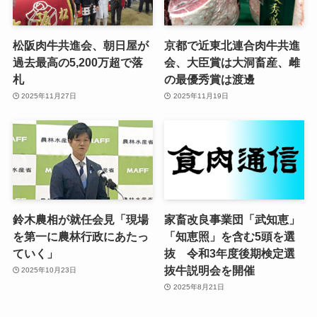
松阪肉牛共進会、朝日屋が
京都で近東北連合肉牛共進
過去最高の5,200万超で落
会、大臣賞は大洞畜産、雌
札
の最優秀賞は渡邊
2025年11月27日
2025年11月19日
鈴木農相が就任会見「現場
家畜改良事業団「武知恵」
を第一に農林行政にあたっ
「知恵照」を含む5頭を選
ていく」
抜 令和3年度後期検定選
抜牛説明会を開催
2025年10月23日
2025年8月21日