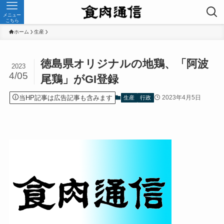
メニュー
こちら
ホーム
生産
徳島県オリジナルの地鶏、「阿波
2023
4/05
尾鶏」がGI登録
当HP記事は広告記事も含みます
2023年4月5日
生産
行政