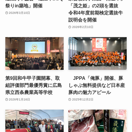
祭りin築地」開催
「茂之姫」の2頭を選抜
令和4年度前期検定選抜牛
2026年3月10日
説明会を開催
2026年2月10日
第9回和牛甲子園開幕、取
JPPA「俺豚」開催、豚
組評価部門最優秀賞に広島
しゃぶ無料提供など日本産
県立西条農業高等学校
豚肉の魅力アピール
2026年1月16日
2025年12月2日