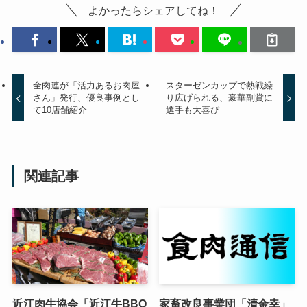
よかったらシェアしてね！
全肉連が「活力あるお肉屋
スターゼンカップで熱戦繰
さん」発行、優良事例とし
り広げられる、豪華副賞に
て10店舗紹介
選手も大喜び
関連記事
近江肉牛協会「近江牛BBQ
家畜改良事業団「清金幸」