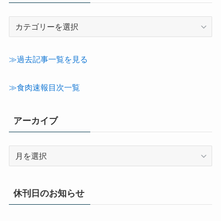
記
事
カ
テ
≫過去記事一覧を見る
ゴ
リ
≫食肉速報目次一覧
ー
アーカイブ
ア
ー
カ
イ
休刊日のお知らせ
ブ