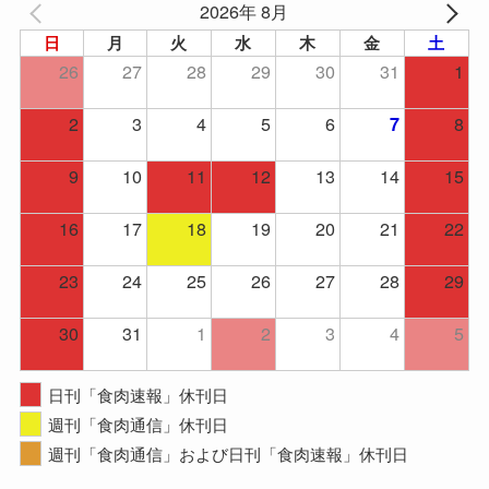
2026年 8月
日
月
火
水
木
金
土
26
27
28
29
30
31
1
2
3
4
5
6
8
7
9
10
11
12
13
14
15
16
17
18
19
20
21
22
23
24
25
26
27
28
29
30
31
1
2
3
4
5
日刊「食肉速報」休刊日
週刊「食肉通信」休刊日
週刊「食肉通信」および日刊「食肉速報」休刊日