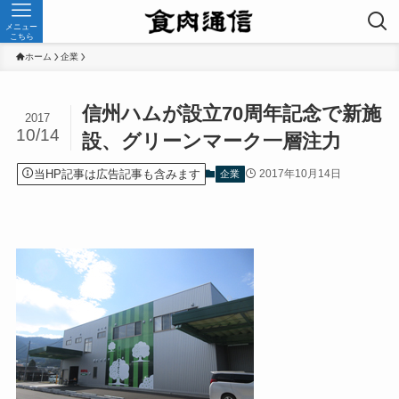
メニュー
こちら
ホーム
企業
信州ハムが設立70周年記念で新施
2017
10/14
設、グリーンマーク一層注力
当HP記事は広告記事も含みます
2017年10月14日
企業