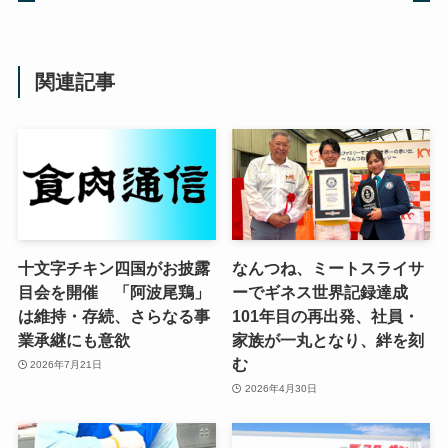
関連記事
十文字チキン四国がお披露
なんつね、ミートスライサ
目会を開催 「阿波尾鶏」
ーでギネス世界記録達成
は維持・存続、さらなる事
101年目の再出発、社員・
業承継にも意欲
家族が一丸となり、絆を刻
む
2026年7月21日
2026年4月30日