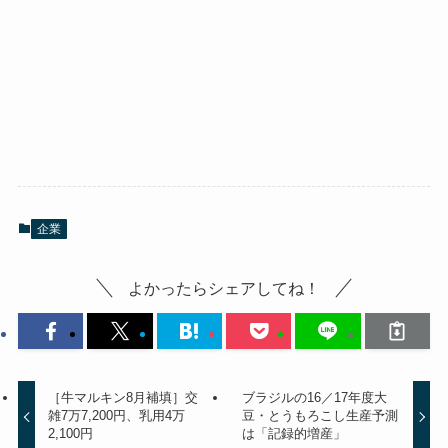
企業
よかったらシェアしてね！
［牛マルキン8月補填］交
ブラジルの16／17年度大
雑7万7,200円、乳用4万
豆・とうもろこし生産予測
2,100円
は「記録的増産」