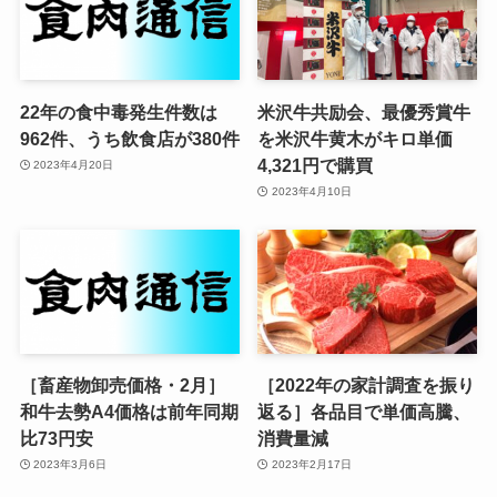
22年の食中毒発生件数は
米沢牛共励会、最優秀賞牛
962件、うち飲食店が380件
を米沢牛黄木がキロ単価
4,321円で購買
2023年4月20日
2023年4月10日
［畜産物卸売価格・2月］
［2022年の家計調査を振り
和牛去勢A4価格は前年同期
返る］各品目で単価高騰、
比73円安
消費量減
2023年3月6日
2023年2月17日