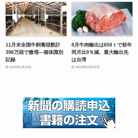
11月末全国牛飼養頭数計
8月牛肉輸出は658ｔで前年
396万頭で微増—個体識別
同月比9％減、最大輸出先
記録
は台湾
2023年1月12日
2022年10月11日