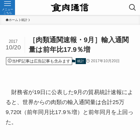
メニュー
こちら
ホーム
統計
［肉類通関速報・9月］輸入通関
2017
10/20
量は前年比17.9％増
当HP記事は広告記事も含みます
2017年10月20日
統計
財務省が19日に公表した9月の貿易統計速報によ
ると、世界からの肉類の輸入通関量は合計25万
9,720t（前年同月比17.9％増）と前年同月を上回っ
た。