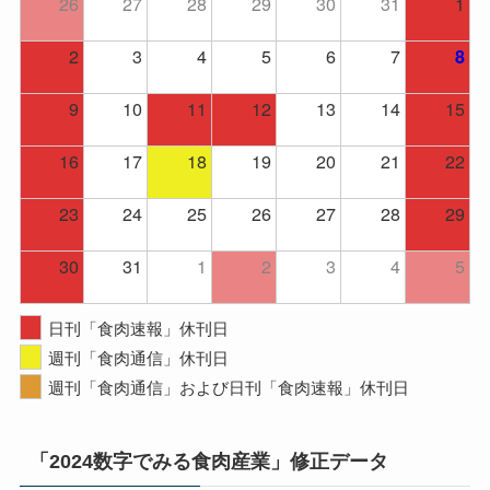
26
27
28
29
30
31
1
2
3
4
5
6
7
8
9
10
11
12
13
14
15
16
17
18
19
20
21
22
23
24
25
26
27
28
29
30
31
1
2
3
4
5
日刊「食肉速報」休刊日
週刊「食肉通信」休刊日
週刊「食肉通信」および日刊「食肉速報」休刊日
「2024数字でみる食肉産業」修正データ