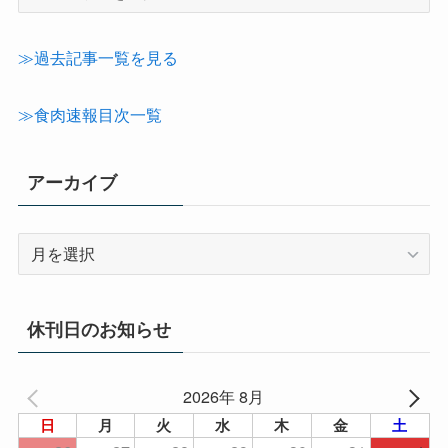
事
カ
テ
≫過去記事一覧を見る
ゴ
リ
≫食肉速報目次一覧
ー
アーカイブ
ア
ー
カ
イ
休刊日のお知らせ
ブ
2026年 8月
日
月
火
水
木
金
土