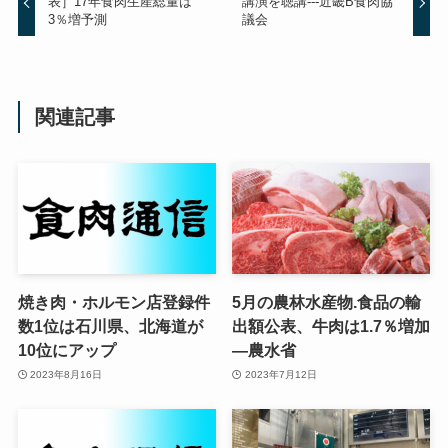
表］17年食肉生産総量は
講演を聴講---近畿B食肉協
3％増予測
議会
関連記事
焼き肉・ホルモン店登録件
5月の農林水産物.食品の輸
数1位は石川県、北海道が
出額公表、牛肉は1.7％増加
10位にアップ
—農水省
2023年8月16日
2023年7月12日