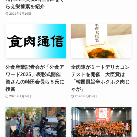
らえ栄養素を紹介
2026年5月19日
外食産業記者会が「外食ア
全肉連がミートデリカコン
ワード2025」表彰式開催
テストを開催 大臣賞は
資さんの崎田会長ら５氏に
「韓国風旨辛ホクホク肉じ
授賞
ゃが」
2026年1月26日
2026年1月14日