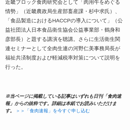
近畿ブロック食肉研究会として「肉用牛をめぐる
情勢」（近畿農政局生産部畜産課・杉中求氏）、
「食品製造におけるHACCPの導入について」（公
益社団法人日本食品衛生協会公益事業部・鶴身和
彦部長）と題する講演を聴講。さらに生活衛生関
連セミナーとして全肉生連の河野仁美事務局長が
福祉共済制度および軽減税率対策について説明を
行った。
※当ページに掲載している記事はいずれも日刊「食肉速
報」からの抜粋です。詳細は本紙でお読みいただけま
す。
＞＞「食肉速報」を今すぐ申し込む