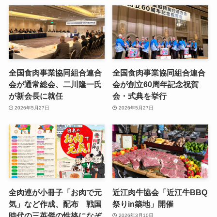
全国食肉事業協同組合連合
全国食肉事業協同組合連合
会が通常総会、二川隆一氏
会が創立60周年記念祝賀
が新会長に就任
会・式典を挙行
2026年5月27日
2026年5月27日
全肉連が小冊子「お肉で元
近江肉牛協会「近江牛BBQ
気」など作成、配布 戦国
祭りin築地」開催
時代の三英傑の性格になぞ
2026年3月10日