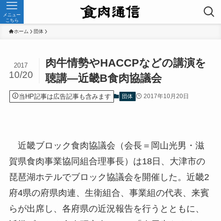
メニュー
こちら
ホーム
団体
肉牛情勢やHACCPなどの講演を
2017
10/20
聴講—近畿B食肉協議会
当HP記事は広告記事も含みます
2017年10月20日
団体
近畿ブロック食肉協議会（会長＝岡山光男・滋
賀県食肉事業協同組合理事長）は18日、大津市の
琵琶湖ホテルでブロック協議会を開催した。近畿2
府4県の府県肉連、生衛組合、事業組の代表、来賓
らが出席し、各府県の近況報告を行うとともに、