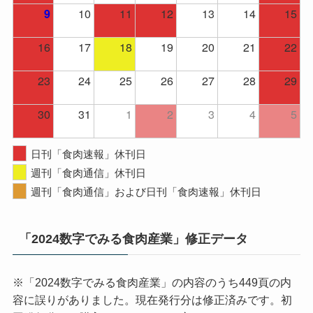
10
11
12
13
14
15
9
16
17
18
19
20
21
22
23
24
25
26
27
28
29
30
31
1
2
3
4
5
日刊「食肉速報」休刊日
週刊「食肉通信」休刊日
週刊「食肉通信」および日刊「食肉速報」休刊日
「2024数字でみる食肉産業」修正データ
※「2024数字でみる食肉産業」の内容のうち449頁の内
容に誤りがありました。現在発行分は修正済みです。初