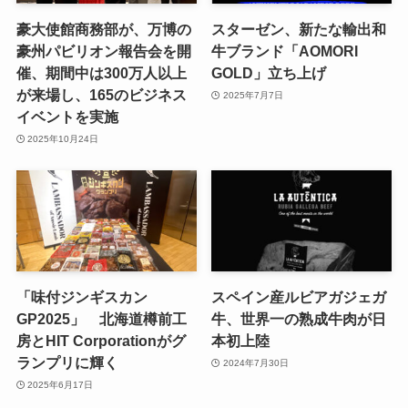
豪大使館商務部が、万博の
スターゼン、新たな輸出和
豪州パビリオン報告会を開
牛ブランド「AOMORI
催、期間中は300万人以上
GOLD」立ち上げ
が来場し、165のビジネス
2025年7月7日
イベントを実施
2025年10月24日
「味付ジンギスカン
スペイン産ルビアガジェガ
GP2025」 北海道樽前工
牛、世界一の熟成牛肉が日
房とHIT Corporationがグ
本初上陸
ランプリに輝く
2024年7月30日
2025年6月17日