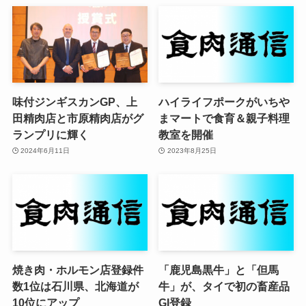
味付ジンギスカンGP、上
ハイライフポークがいちや
田精肉店と市原精肉店がグ
まマートで食育＆親子料理
ランプリに輝く
教室を開催
2024年6月11日
2023年8月25日
焼き肉・ホルモン店登録件
「鹿児島黒牛」と「但馬
数1位は石川県、北海道が
牛」が、タイで初の畜産品
10位にアップ
GI登録