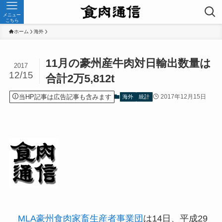
メニュー
こちら
ホーム
海外
11月の豪州産牛肉対日輸出数量は
2017
12/15
合計2万5,812t
当HP記事は広告記事も含みます
2017年12月15日
海外
統計
MLA豪州食肉家畜生産者事業団
は14日、平成29