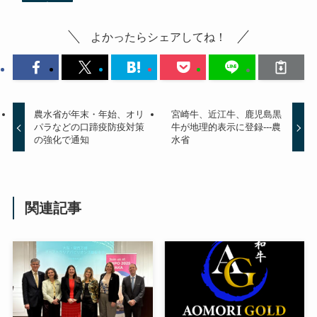
よかったらシェアしてね！
農水省が年末・年始、オリ
宮崎牛、近江牛、鹿児島黒
パラなどの口蹄疫防疫対策
牛が地理的表示に登録---農
の強化で通知
水省
関連記事