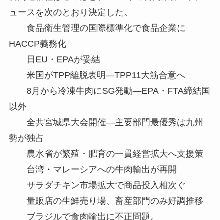
ュースを次のとおり決定した。
食品衛生管理の国際標準化で食品企業に
HACCP義務化
日EU・EPAが妥結
米国がTPP離脱表明—TPP11大筋合意へ
8月から冷凍牛肉にSG発動—EPA・FTA締結国
以外
全共宮城県大会開催—主要部門最優秀は九州
勢が独占
農水省が繁殖・肥育の一貫経営拡大へ支援策
台湾・マレーシアへの牛肉輸出が再開
サラダチキン市場拡大で商品投入相次ぐ
量販店の生鮮売り場、畜産部門のみ好調推移
ブラジルで食肉輸出に不正問題。