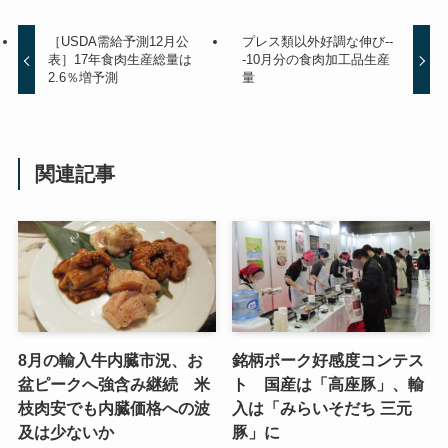
［USDA需給予測12月公
プレス類以外好調な伸び--
表］17年食肉生産総量は
-10月分の食肉加工品生産
2.6％増予測
量
関連記事
8月の輸入牛内臓市況、お
銘柄ポーク好感度コンテス
盆ピークへ強含み継続 米
ト 国産は「高座豚」、輸
枝肉安でも内臓価格への波
入は「みらいそだち 三元
及は少ないか
豚」に