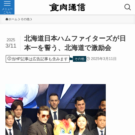
メニュー
こちら
ホーム
その他
北海道日本ハムファイターズが日
2025
3/11
本一を誓う、北海道で激励会
当HP記事は広告記事も含みます
2025年3月11日
その他