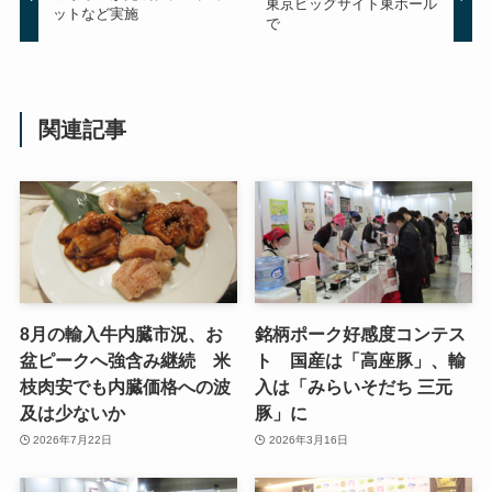
東京ビッグサイト東ホール
ットなど実施
で
関連記事
8月の輸入牛内臓市況、お
銘柄ポーク好感度コンテス
盆ピークへ強含み継続 米
ト 国産は「高座豚」、輸
枝肉安でも内臓価格への波
入は「みらいそだち 三元
及は少ないか
豚」に
2026年7月22日
2026年3月16日