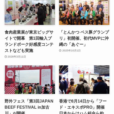
食肉産業展が東京ビッグサ
「とんかつ ベス豚グランプ
イトで開幕 第1回輸入ブ
リ」初開催、初代MVPに沖
ランドポーク好感度コンテ
縄の「あぐー」
ストなども実施
2025年10月1日
2026年3月11日
野外フェス「第3回JAPAN
香港で8月14日から「フー
BEEF FESTIVAL in加古
ド・エキスポPRO」開催
川」が開催
日本からはハム組合ら約