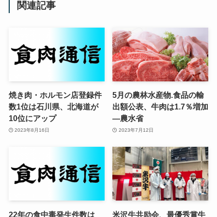
関連記事
焼き肉・ホルモン店登録件
5月の農林水産物.食品の輸
数1位は石川県、北海道が
出額公表、牛肉は1.7％増加
10位にアップ
—農水省
2023年8月16日
2023年7月12日
22年の食中毒発生件数は
米沢牛共励会、最優秀賞牛