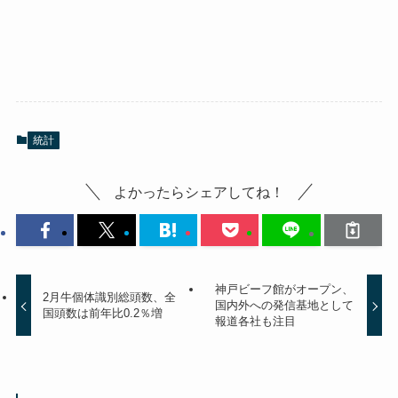
統計
よかったらシェアしてね！
神戸ビーフ館がオープン、
2月牛個体識別総頭数、全
国内外への発信基地として
国頭数は前年比0.2％増
報道各社も注目