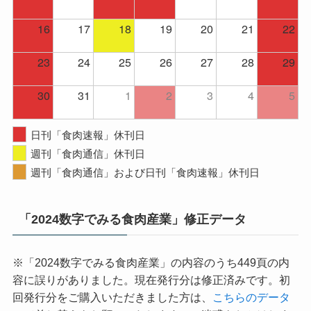
16
17
18
19
20
21
22
23
24
25
26
27
28
29
30
31
1
2
3
4
5
日刊「食肉速報」休刊日
週刊「食肉通信」休刊日
週刊「食肉通信」および日刊「食肉速報」休刊日
「2024数字でみる食肉産業」修正データ
※「2024数字でみる食肉産業」の内容のうち449頁の内
容に誤りがありました。現在発行分は修正済みです。初
回発行分をご購入いただきました方は、
こちらのデータ