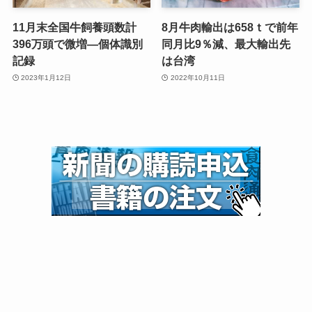
11月末全国牛飼養頭数計
8月牛肉輸出は658ｔで前年
396万頭で微増—個体識別
同月比9％減、最大輸出先
記録
は台湾
2023年1月12日
2022年10月11日