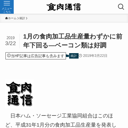
メニュー
こちら
ホーム
統計
1月の食肉加工品生産量わずかに前
2019
3/22
年下回る—ベーコン類は好調
当HP記事は広告記事も含みます
2019年3月22日
統計
日本ハム・ソーセージ工業協同組合はこのほ
ど、平成31年1月分の食肉加工品生産量を発表し