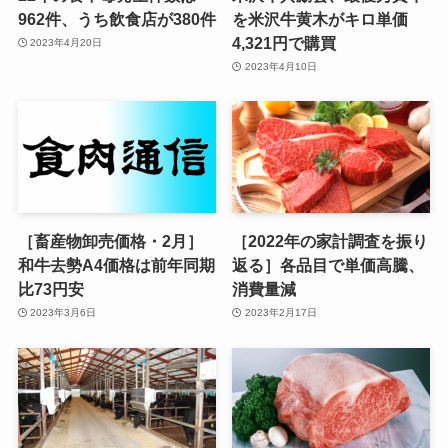
962件、うち飲食店が380件
を米沢牛黄木がキロ単価
4,321円で購買
2023年4月20日
2023年4月10日
［畜産物卸売価格・2月］
［2022年の家計調査を振り
和牛去勢A4価格は前年同期
返る］各品目で単価高騰、
比73円安
消費量減
2023年3月6日
2023年2月17日