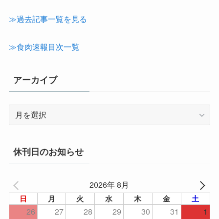
カ
テ
≫過去記事一覧を見る
ゴ
リ
≫食肉速報目次一覧
ー
アーカイブ
ア
ー
カ
イ
休刊日のお知らせ
ブ
2026年 8月
日
月
火
水
木
金
土
26
27
28
29
30
31
1