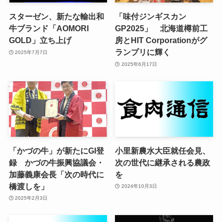
スターゼン、新たな輸出和
「味付ジンギスカン
牛ブランド「AOMORI
GP2025」 北海道樽前工
GOLD」立ち上げ
房とHIT Corporationがグ
ランプリに輝く
2025年7月7日
2025年6月17日
「かづの牛」が新たにGI登
小里新農水大臣就任会見、
録 かづの牛振興協議会・
次の世代に継承される農政
加藤義康会長「次の時代に
を
橋渡しを」
2024年10月3日
2025年2月3日