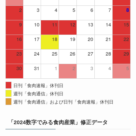
2
3
4
5
6
7
8
9
10
11
12
13
14
15
16
17
18
19
20
21
22
23
24
25
26
27
28
29
30
31
1
2
3
4
5
日刊「食肉速報」休刊日
週刊「食肉通信」休刊日
週刊「食肉通信」および日刊「食肉速報」休刊日
「2024数字でみる食肉産業」修正データ