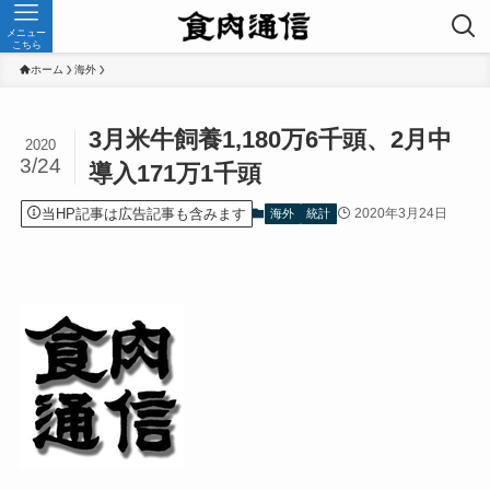
メニュー
こちら
ホーム
海外
3月米牛飼養1,180万6千頭、2月中
2020
3/24
導入171万1千頭
当HP記事は広告記事も含みます
2020年3月24日
海外
統計