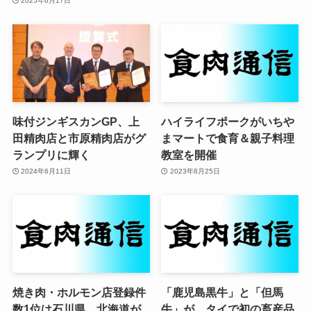
2025年6月17日
味付ジンギスカンGP、上
ハイライフポークがいちや
田精肉店と市原精肉店がグ
まマートで食育＆親子料理
ランプリに輝く
教室を開催
2024年6月11日
2023年8月25日
焼き肉・ホルモン店登録件
「鹿児島黒牛」と「但馬
数1位は石川県、北海道が
牛」が、タイで初の畜産品