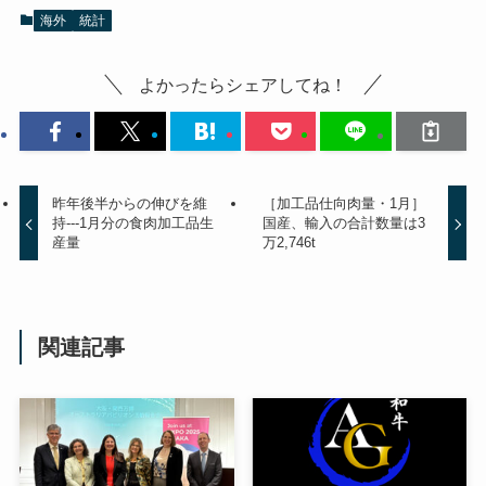
海外
統計
よかったらシェアしてね！
昨年後半からの伸びを維
［加工品仕向肉量・1月］
持---1月分の食肉加工品生
国産、輸入の合計数量は3
産量
万2,746t
関連記事