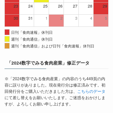
23
24
25
26
27
28
29
30
31
1
2
3
4
5
日刊「食肉速報」休刊日
週刊「食肉通信」休刊日
週刊「食肉通信」および日刊「食肉速報」休刊日
「2024数字でみる食肉産業」修正データ
※「2024数字でみる食肉産業」の内容のうち449頁の内
容に誤りがありました。現在発行分は修正済みです。初
回発行分をご購入いただきました方は、
こちらのデータ
にて差し替えをお願いいたします。ご迷惑をおかけしま
すが、よろしくお願い申し上げます。