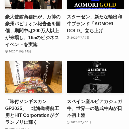
豪大使館商務部が、万博の
スターゼン、新たな輸出和
豪州パビリオン報告会を開
牛ブランド「AOMORI
催、期間中は300万人以上
GOLD」立ち上げ
が来場し、165のビジネス
2025年7月7日
イベントを実施
2025年10月24日
「味付ジンギスカン
スペイン産ルビアガジェガ
GP2025」 北海道樽前工
牛、世界一の熟成牛肉が日
房とHIT Corporationがグ
本初上陸
ランプリに輝く
2024年7月30日