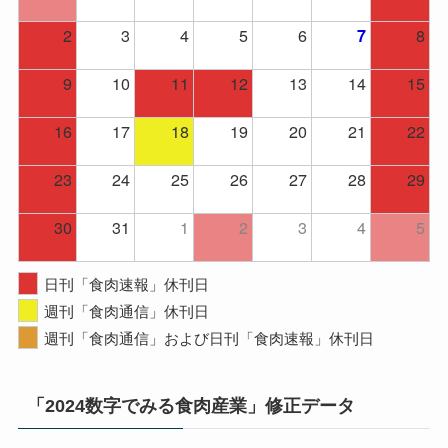
2
3
4
5
6
8
7
9
10
11
12
13
14
15
16
17
18
19
20
21
22
23
24
25
26
27
28
29
30
31
1
2
3
4
5
日刊「食肉速報」休刊日
週刊「食肉通信」休刊日
週刊「食肉通信」および日刊「食肉速報」休刊日
「2024数字でみる食肉産業」修正データ