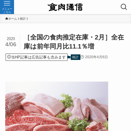
メニュー
こちら
ホーム
統計
［全国の食肉推定在庫・2月］全在
2020
4/06
庫は前年同月比11.1％増
当HP記事は広告記事も含みます
2020年4月6日
統計