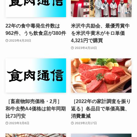
22年の食中毒発生件数は
米沢牛共励会、最優秀賞牛
962件、うち飲食店が380件
を米沢牛黄木がキロ単価
4,321円で購買
2023年4月20日
2023年4月10日
［畜産物卸売価格・2月］
［2022年の家計調査を振り
和牛去勢A4価格は前年同期
返る］各品目で単価高騰、
比73円安
消費量減
2023年3月6日
2023年2月17日