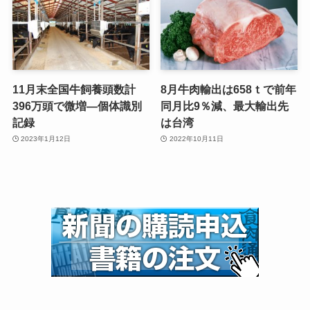
11月末全国牛飼養頭数計
8月牛肉輸出は658ｔで前年
396万頭で微増—個体識別
同月比9％減、最大輸出先
記録
は台湾
2023年1月12日
2022年10月11日