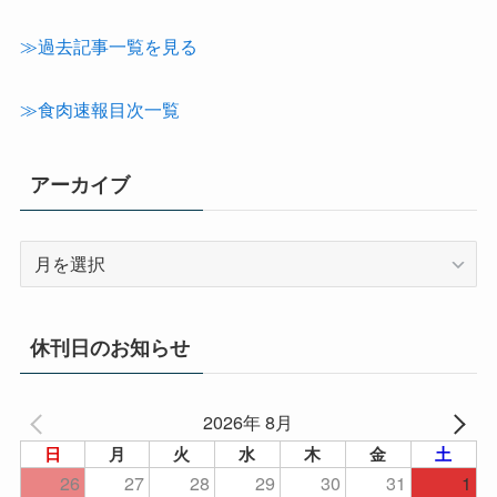
カ
テ
≫過去記事一覧を見る
ゴ
リ
≫食肉速報目次一覧
ー
アーカイブ
ア
ー
カ
イ
休刊日のお知らせ
ブ
2026年 8月
日
月
火
水
木
金
土
26
27
28
29
30
31
1