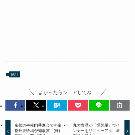
統計
よかったらシェアしてね！
京都肉牛枝肉共進会で㈲京
丸大食品が「燻製屋」ウイ
都丹波牧場が知事賞、(株)
ンナーをリニューアル、新