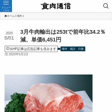
メニュー
こちら
ホーム
海外
3月牛肉輸出は253tで前年比34.2％
2020
5/01
減、単価6,451円
当HP記事は広告記事も含みます
海外
統計
行政
2020年5月1日