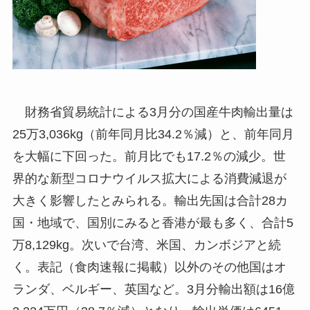
財務省貿易統計による3月分の国産牛肉輸出量は
25万3,036kg（前年同月比34.2％減）と、前年同月
を大幅に下回った。前月比でも17.2％の減少。世
界的な新型コロナウイルス拡大による消費減退が
大きく影響したとみられる。輸出先国は合計28カ
国・地域で、国別にみると香港が最も多く、合計5
万8,129kg。次いで台湾、米国、カンボジアと続
く。表記（食肉速報に掲載）以外のその他国はオ
ランダ、ベルギー、英国など。3月分輸出額は16億