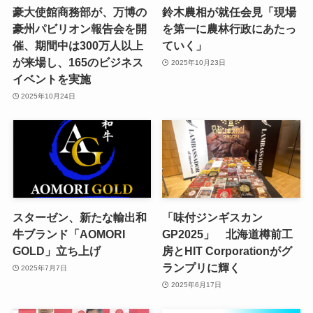
豪大使館商務部が、万博の
鈴木農相が就任会見「現場
豪州パビリオン報告会を開
を第一に農林行政にあたっ
催、期間中は300万人以上
ていく」
が来場し、165のビジネス
2025年10月23日
イベントを実施
2025年10月24日
スターゼン、新たな輸出和
「味付ジンギスカン
牛ブランド「AOMORI
GP2025」 北海道樽前工
GOLD」立ち上げ
房とHIT Corporationがグ
ランプリに輝く
2025年7月7日
2025年6月17日