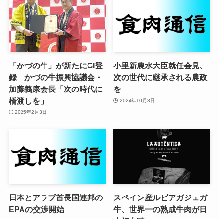
「かづの牛」が新たにGI登
小里新農水大臣就任会見、
録 かづの牛振興協議会・
次の世代に継承される農政
加藤義康会長「次の時代に
を
橋渡しを」
2024年10月3日
2025年2月3日
日本とアラブ首長国連邦の
スペイン産ルビアガジェガ
EPAの交渉開始
牛、世界一の熟成牛肉が日