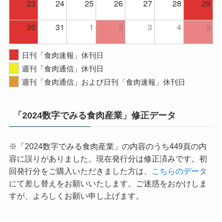
23
24
25
26
27
28
29
30
31
1
2
3
4
5
日刊「食肉速報」休刊日
週刊「食肉通信」休刊日
週刊「食肉通信」および日刊「食肉速報」休刊日
「2024数字でみる食肉産業」修正データ
※「2024数字でみる食肉産業」の内容のうち449頁の内
容に誤りがありました。現在発行分は修正済みです。初
回発行分をご購入いただきました方は、
こちらのデータ
にて差し替えをお願いいたします。ご迷惑をおかけしま
すが、よろしくお願い申し上げます。