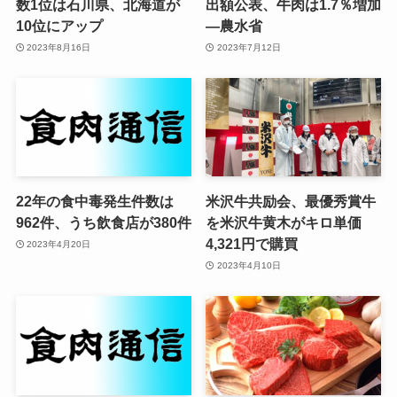
数1位は石川県、北海道が
出額公表、牛肉は1.7％増加
10位にアップ
—農水省
2023年8月16日
2023年7月12日
22年の食中毒発生件数は
米沢牛共励会、最優秀賞牛
962件、うち飲食店が380件
を米沢牛黄木がキロ単価
4,321円で購買
2023年4月20日
2023年4月10日