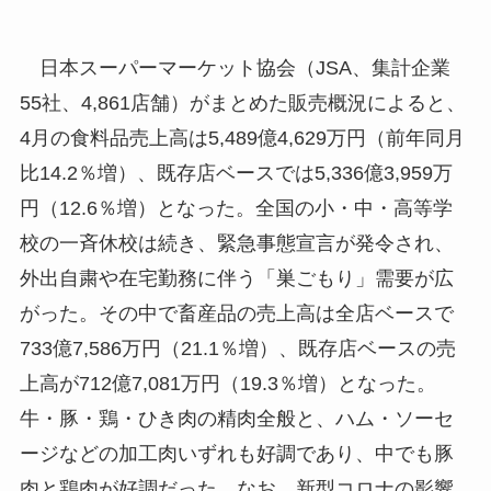
日本スーパーマーケット協会（JSA、集計企業
55社、4,861店舗）がまとめた販売概況によると、
4月の食料品売上高は5,489億4,629万円（前年同月
比14.2％増）、既存店ベースでは5,336億3,959万
円（12.6％増）となった。全国の小・中・高等学
校の一斉休校は続き、緊急事態宣言が発令され、
外出自粛や在宅勤務に伴う「巣ごもり」需要が広
がった。その中で畜産品の売上高は全店ベースで
733億7,586万円（21.1％増）、既存店ベースの売
上高が712億7,081万円（19.3％増）となった。
牛・豚・鶏・ひき肉の精肉全般と、ハム・ソーセ
ージなどの加工肉いずれも好調であり、中でも豚
肉と鶏肉が好調だった。なお、新型コロナの影響