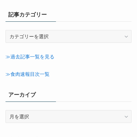
記事カテゴリー
記
事
カ
テ
≫過去記事一覧を見る
ゴ
リ
≫食肉速報目次一覧
ー
アーカイブ
ア
ー
カ
イ