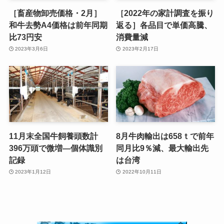
［畜産物卸売価格・2月］
［2022年の家計調査を振り
和牛去勢A4価格は前年同期
返る］各品目で単価高騰、
比73円安
消費量減
2023年3月6日
2023年2月17日
11月末全国牛飼養頭数計
8月牛肉輸出は658ｔで前年
396万頭で微増—個体識別
同月比9％減、最大輸出先
記録
は台湾
2023年1月12日
2022年10月11日