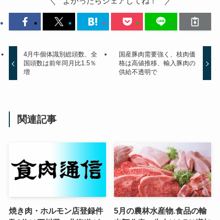
よかったらシェアしてね！
4月牛個体識別総頭数、全
国産豚肉需要強く、枝肉価
国頭数は前年同月比1.5％
格は高値推移、輸入豚肉の
増
供給不透明で
関連記事
焼き肉・ホルモン店登録件
5月の農林水産物.食品の輸