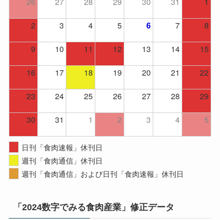
26
27
28
29
30
31
1
2
3
4
5
7
8
6
9
10
11
12
13
14
15
16
17
18
19
20
21
22
23
24
25
26
27
28
29
30
31
1
2
3
4
5
日刊「食肉速報」休刊日
週刊「食肉通信」休刊日
週刊「食肉通信」および日刊「食肉速報」休刊日
「2024数字でみる食肉産業」修正データ