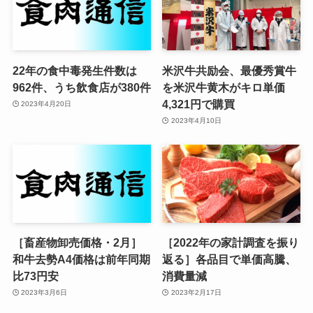
22年の食中毒発生件数は
米沢牛共励会、最優秀賞牛
962件、うち飲食店が380件
を米沢牛黄木がキロ単価
4,321円で購買
2023年4月20日
2023年4月10日
［畜産物卸売価格・2月］
［2022年の家計調査を振り
和牛去勢A4価格は前年同期
返る］各品目で単価高騰、
比73円安
消費量減
2023年3月6日
2023年2月17日