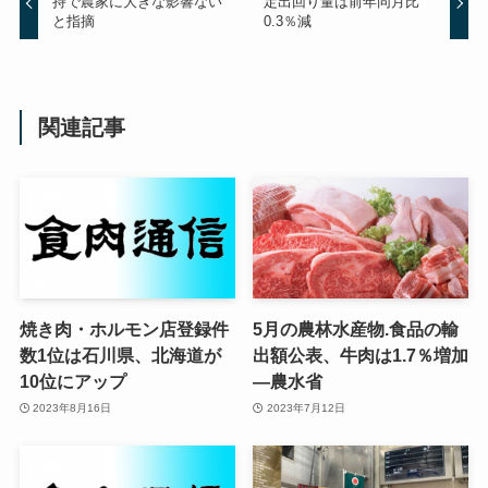
持で農家に大きな影響ない
定出回り量は前年同月比
と指摘
0.3％減
関連記事
焼き肉・ホルモン店登録件
5月の農林水産物.食品の輸
数1位は石川県、北海道が
出額公表、牛肉は1.7％増加
10位にアップ
—農水省
2023年8月16日
2023年7月12日