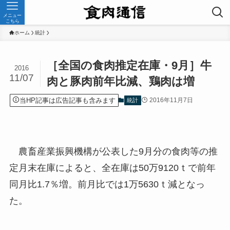
メニュー
こちら
ホーム
統計
［全国の食肉推定在庫・9月］牛
2016
11/07
肉と豚肉前年比減、鶏肉は増
当HP記事は広告記事も含みます
2016年11月7日
統計
農畜産業振興機構が公表した9月分の食肉等の推
定月末在庫によると、全在庫は50万9120ｔで前年
同月比1.7％増。前月比では1万5630ｔ減となっ
た。