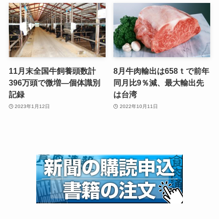
11月末全国牛飼養頭数計
8月牛肉輸出は658ｔで前年
396万頭で微増—個体識別
同月比9％減、最大輸出先
記録
は台湾
2023年1月12日
2022年10月11日