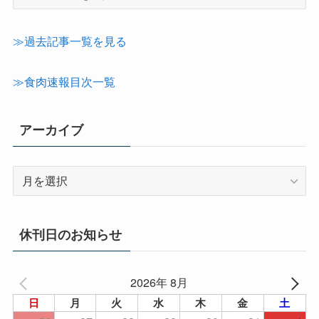
事
カ
テ
≫過去記事一覧を見る
ゴ
リ
≫食肉速報目次一覧
ー
アーカイブ
ア
ー
カ
イ
休刊日のお知らせ
ブ
2026年 8月
日
月
火
水
木
金
土