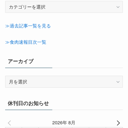
記
事
カ
テ
≫過去記事一覧を見る
ゴ
リ
≫食肉速報目次一覧
ー
アーカイブ
ア
ー
カ
イ
休刊日のお知らせ
ブ
2026年 8月