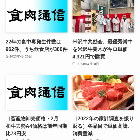
22年の食中毒発生件数は
米沢牛共励会、最優秀賞牛
962件、うち飲食店が380件
を米沢牛黄木がキロ単価
4,321円で購買
2023年4月20日
2023年4月10日
［畜産物卸売価格・2月］
［2022年の家計調査を振り
和牛去勢A4価格は前年同期
返る］各品目で単価高騰、
比73円安
消費量減