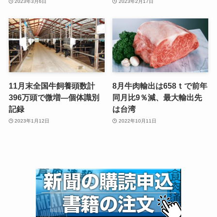
2023年3月6日
2023年2月17日
11月末全国牛飼養頭数計
8月牛肉輸出は658ｔで前年
396万頭で微増—個体識別
同月比9％減、最大輸出先
記録
は台湾
2023年1月12日
2022年10月11日