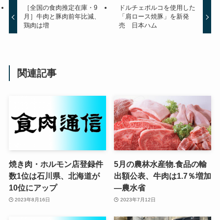
［全国の食肉推定在庫・9
ドルチェポルコを使用した
月］牛肉と豚肉前年比減、
「肩ロース焼豚」を新発
鶏肉は増
売 日本ハム
関連記事
焼き肉・ホルモン店登録件
5月の農林水産物.食品の輸
数1位は石川県、北海道が
出額公表、牛肉は1.7％増加
10位にアップ
—農水省
2023年8月16日
2023年7月12日