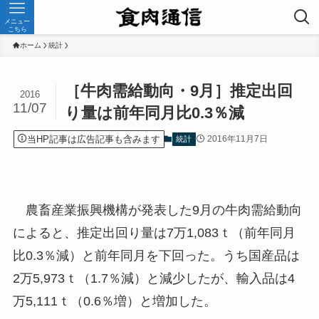
メニュー
こちら
ホーム
統計
［牛肉需給動向・9月］推定出回
2016
11/07
り量は前年同月比0.3％減
当HP記事は広告記事も含みます
2016年11月7日
統計
農畜産業振興機構が発表した9月の牛肉需給動向
によると、推定出回り量は7万1,083ｔ（前年同月
比0.3％減）と前年同月を下回った。うち国産品は
2万5,973ｔ（1.7％減）と減少したが、輸入品は4
万5,111ｔ（0.6％増）と増加した。