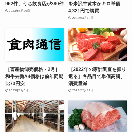
962件、うち飲食店が380件
を米沢牛黄木がキロ単価
4,321円で購買
2023年4月20日
2023年4月10日
［畜産物卸売価格・2月］
［2022年の家計調査を振り
和牛去勢A4価格は前年同期
返る］各品目で単価高騰、
比73円安
消費量減
2023年3月6日
2023年2月17日