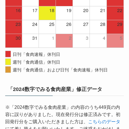
16
17
18
19
20
21
22
23
24
25
26
27
28
29
30
31
1
2
3
4
5
日刊「食肉速報」休刊日
週刊「食肉通信」休刊日
週刊「食肉通信」および日刊「食肉速報」休刊日
「2024数字でみる食肉産業」修正データ
※「2024数字でみる食肉産業」の内容のうち449頁の内
容に誤りがありました。現在発行分は修正済みです。初
回発行分をご購入いただきました方は、
こちらのデータ
にて差し替えをお願いいたします。ご迷惑をおかけしま