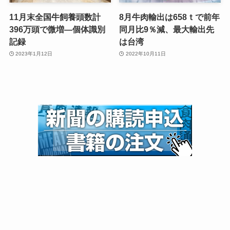
11月末全国牛飼養頭数計
8月牛肉輸出は658ｔで前年
396万頭で微増—個体識別
同月比9％減、最大輸出先
記録
は台湾
2023年1月12日
2022年10月11日