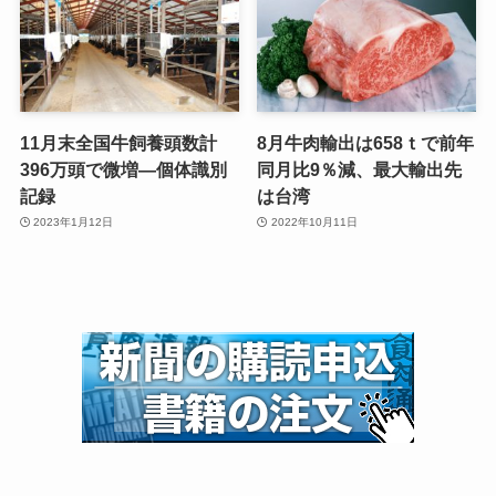
11月末全国牛飼養頭数計
8月牛肉輸出は658ｔで前年
396万頭で微増—個体識別
同月比9％減、最大輸出先
記録
は台湾
2023年1月12日
2022年10月11日