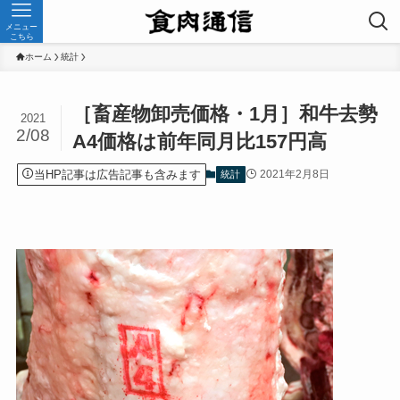
メニュー
こちら
ホーム
統計
［畜産物卸売価格・1月］和牛去勢
2021
2/08
A4価格は前年同月比157円高
当HP記事は広告記事も含みます
2021年2月8日
統計