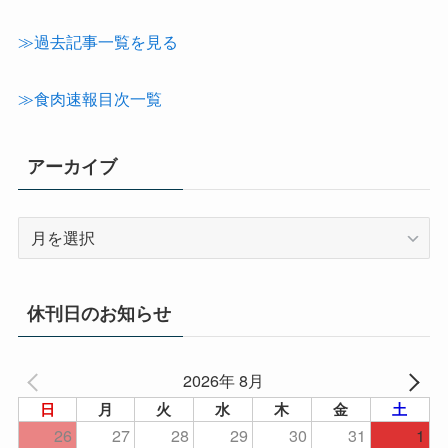
カ
テ
≫過去記事一覧を見る
ゴ
リ
≫食肉速報目次一覧
ー
アーカイブ
ア
ー
カ
イ
休刊日のお知らせ
ブ
2026年 8月
日
月
火
水
木
金
土
26
27
28
29
30
31
1