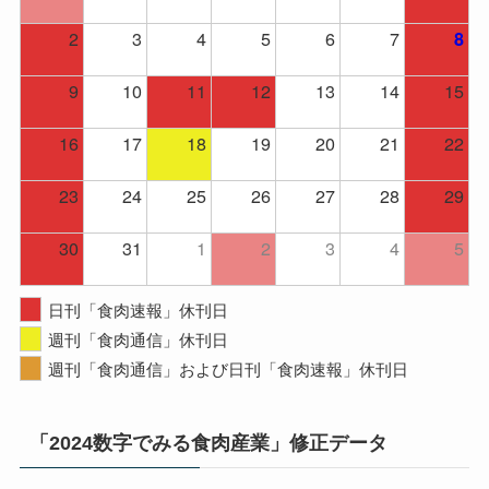
2
3
4
5
6
7
8
9
10
11
12
13
14
15
16
17
18
19
20
21
22
23
24
25
26
27
28
29
30
31
1
2
3
4
5
日刊「食肉速報」休刊日
週刊「食肉通信」休刊日
週刊「食肉通信」および日刊「食肉速報」休刊日
「2024数字でみる食肉産業」修正データ