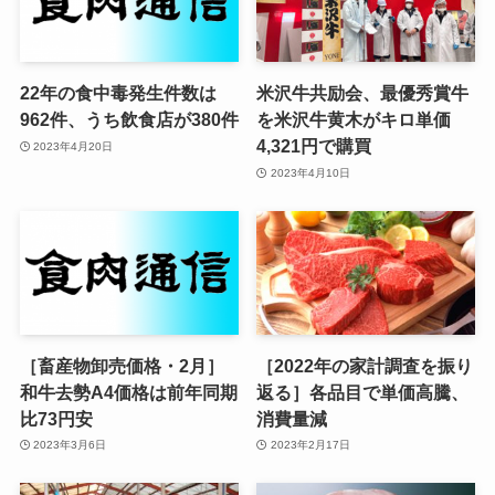
22年の食中毒発生件数は
米沢牛共励会、最優秀賞牛
962件、うち飲食店が380件
を米沢牛黄木がキロ単価
4,321円で購買
2023年4月20日
2023年4月10日
［畜産物卸売価格・2月］
［2022年の家計調査を振り
和牛去勢A4価格は前年同期
返る］各品目で単価高騰、
比73円安
消費量減
2023年3月6日
2023年2月17日