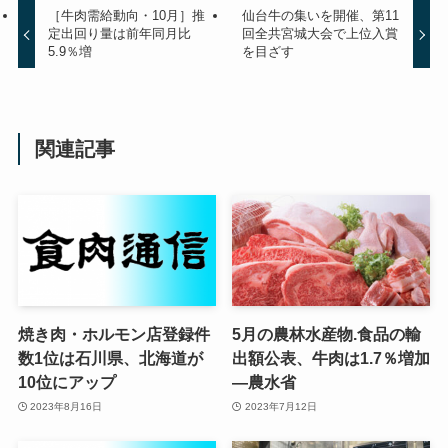
［牛肉需給動向・10月］推
仙台牛の集いを開催、第11
定出回り量は前年同月比
回全共宮城大会で上位入賞
5.9％増
を目ざす
関連記事
焼き肉・ホルモン店登録件
5月の農林水産物.食品の輸
数1位は石川県、北海道が
出額公表、牛肉は1.7％増加
10位にアップ
—農水省
2023年8月16日
2023年7月12日