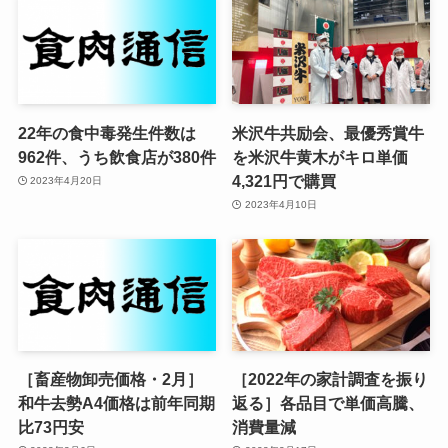
22年の食中毒発生件数は
米沢牛共励会、最優秀賞牛
962件、うち飲食店が380件
を米沢牛黄木がキロ単価
4,321円で購買
2023年4月20日
2023年4月10日
［畜産物卸売価格・2月］
［2022年の家計調査を振り
和牛去勢A4価格は前年同期
返る］各品目で単価高騰、
比73円安
消費量減