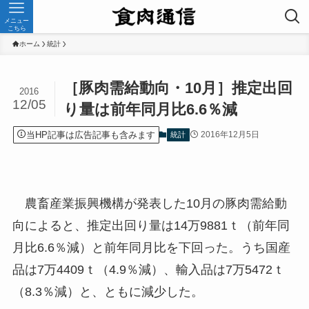
メニュー
こちら
ホーム
統計
［豚肉需給動向・10月］推定出回
2016
12/05
り量は前年同月比6.6％減
当HP記事は広告記事も含みます
2016年12月5日
統計
農畜産業振興機構が発表した10月の豚肉需給動
向によると、推定出回り量は14万9881ｔ（前年同
月比6.6％減）と前年同月比を下回った。うち国産
品は7万4409ｔ（4.9％減）、輸入品は7万5472ｔ
（8.3％減）と、ともに減少した。