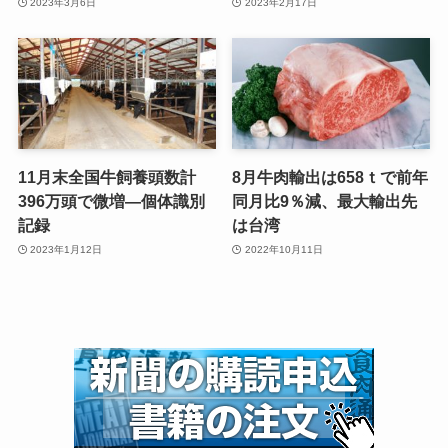
2023年3月6日
2023年2月17日
11月末全国牛飼養頭数計
8月牛肉輸出は658ｔで前年
396万頭で微増—個体識別
同月比9％減、最大輸出先
記録
は台湾
2023年1月12日
2022年10月11日