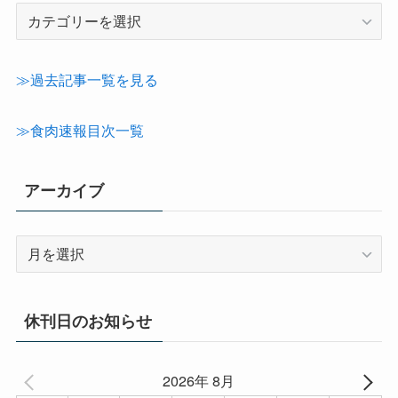
記
事
カ
テ
≫過去記事一覧を見る
ゴ
リ
≫食肉速報目次一覧
ー
アーカイブ
ア
ー
カ
イ
休刊日のお知らせ
ブ
2026年 8月