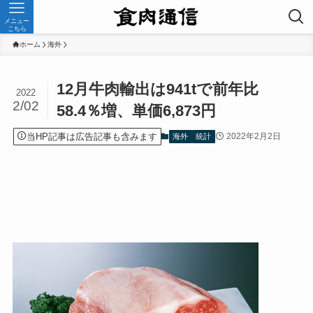
メニュー
こちら
ホーム
海外
12月牛肉輸出は941tで前年比
2022
2/02
58.4％増、単価6,873円
当HP記事は広告記事も含みます
2022年2月2日
海外
統計