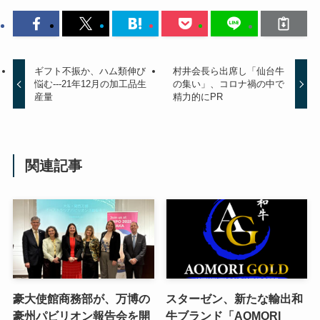
ギフト不振か、ハム類伸び
村井会長ら出席し「仙台牛
悩む---‌21年12月の加工品生
の集い」、コロナ禍の中で
産量
精力的にPR
関連記事
豪大使館商務部が、万博の
スターゼン、新たな輸出和
豪州パビリオン報告会を開
牛ブランド「AOMORI