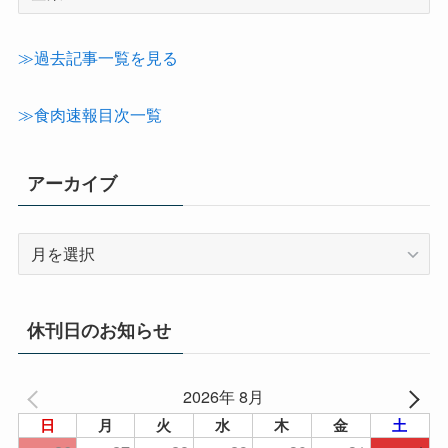
事
カ
テ
≫過去記事一覧を見る
ゴ
リ
≫食肉速報目次一覧
ー
アーカイブ
ア
ー
カ
イ
休刊日のお知らせ
ブ
2026年 8月
日
月
火
水
木
金
土