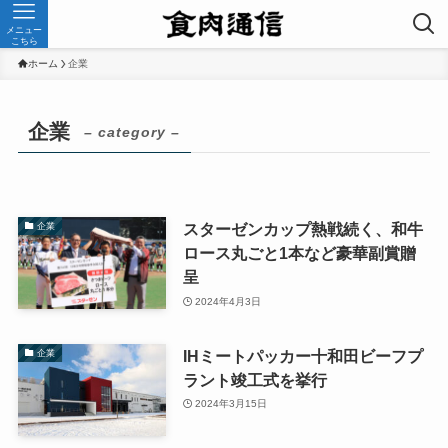
メニュー
こちら
ホーム
企業
企業
– category –
スターゼンカップ熱戦続く、和牛
企業
ロース丸ごと1本など豪華副賞贈
呈
2024年4月3日
IHミートパッカー十和田ビーフプ
企業
ラント竣工式を挙行
2024年3月15日