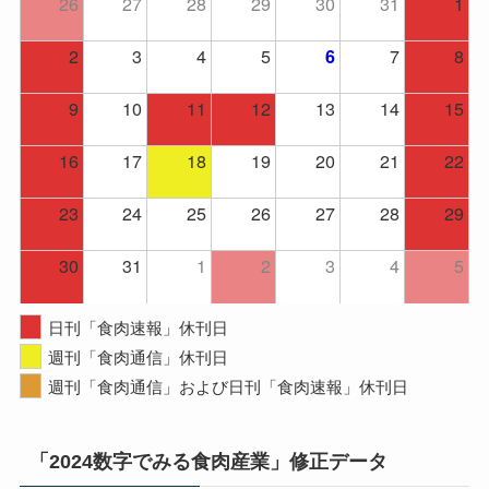
26
27
28
29
30
31
1
2
3
4
5
7
8
6
9
10
11
12
13
14
15
16
17
18
19
20
21
22
23
24
25
26
27
28
29
30
31
1
2
3
4
5
日刊「食肉速報」休刊日
週刊「食肉通信」休刊日
週刊「食肉通信」および日刊「食肉速報」休刊日
「2024数字でみる食肉産業」修正データ