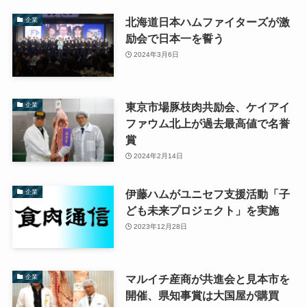
北海道日本ハムファイターズが激
企業
励会で日本一を誓う
2024年3月6日
東京市場豚枝肉共励会、ケイアイ
企業
ファウム北上が過去最高値で名誉
賞
2024年2月14日
伊藤ハムがユニセフ支援活動「子
企業
ども未来プロジェクト」を実施
2023年12月28日
マルイチ産商が共進会と見本市を
企業
開催、県知事賞は大国屋が購買