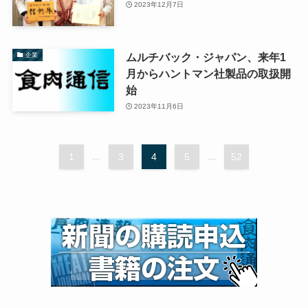
2023年12月7日
ムルチバック・ジャパン、来年1
企業
月からハントマン社製品の取扱開
始
2023年11月6日
1
...
3
4
5
...
52