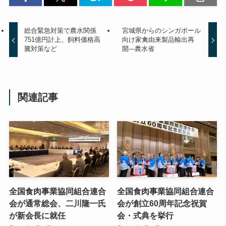
総合緊急対策で農水関係
宮城県からのシンガポール
751億円計上、飼料価格高
向け家禽由来製品輸出再
騰対策など
開---農水省
関連記事
全国食肉事業協同組合連合
全国食肉事業協同組合連合
会が通常総会、二川隆一氏
会が創立60周年記念祝賀
が新会長に就任
会・式典を挙行