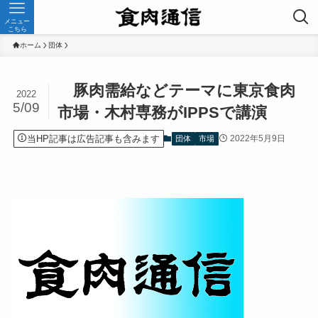
メニュー
こちら
ホーム
団体
豚肉需給などテーマに東京食肉
2022
5/09
市場・木村専務がIPPSで講演
当HP記事は広告記事も含みます
2022年5月9日
団体
市場