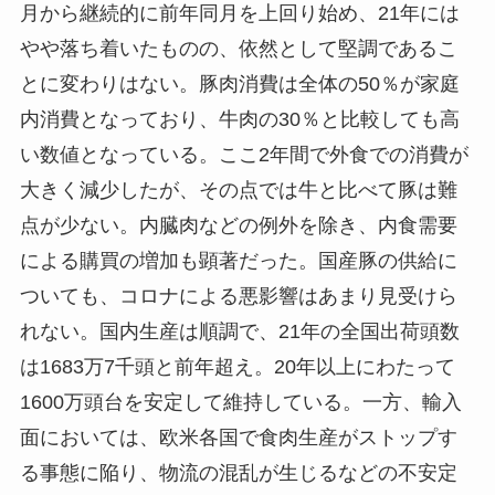
月から継続的に前年同月を上回り始め、21年には
やや落ち着いたものの、依然として堅調であるこ
とに変わりはない。豚肉消費は全体の50％が家庭
内消費となっており、牛肉の30％と比較しても高
い数値となっている。ここ2年間で外食での消費が
大きく減少したが、その点では牛と比べて豚は難
点が少ない。内臓肉などの例外を除き、内食需要
による購買の増加も顕著だった。国産豚の供給に
ついても、コロナによる悪影響はあまり見受けら
れない。国内生産は順調で、21年の全国出荷頭数
は1683万7千頭と前年超え。20年以上にわたって
1600万頭台を安定して維持している。一方、輸入
面においては、欧米各国で食肉生産がストップす
る事態に陥り、物流の混乱が生じるなどの不安定