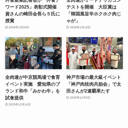
ワード2025」表彰式開催
テストを開催 大臣賞は
資さんの崎田会長ら５氏に
「韓国風旨辛ホクホク肉じ
授賞
ゃが」
2026年1月26日
2026年1月14日
全肉連が中京競馬場で食育
神戸市場の最大級イベント
イベント実施 愛知県のブ
「神戸肉枝肉共励会」で太
ランド和牛「みかわ牛」を
田さんが2連覇果たす
試食提供
2025年12月3日
2025年12月10日