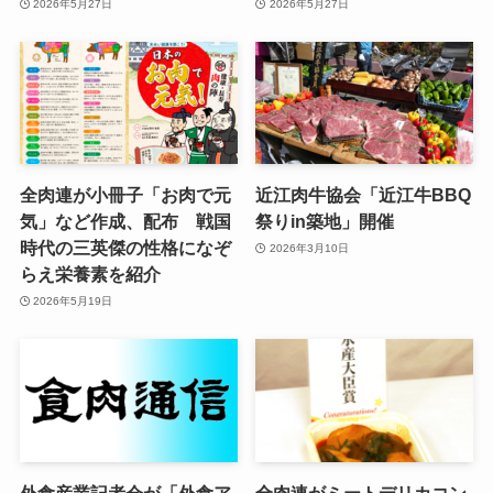
2026年5月27日
2026年5月27日
全肉連が小冊子「お肉で元
近江肉牛協会「近江牛BBQ
気」など作成、配布 戦国
祭りin築地」開催
時代の三英傑の性格になぞ
2026年3月10日
らえ栄養素を紹介
2026年5月19日
外食産業記者会が「外食ア
全肉連がミートデリカコン