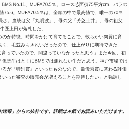
MS No.11、MUFA70.5％。ロース芯面積75平方cm、バラの
値75.6。MUFA70.5％は、全頭の中で最高値で、唯一の70％
の長さ。血統は父「丸明波」、母の父「芳悠土井」、母の祖父
の牛匠上田が落札した。
のが特徴。時間をかけて育てることで、軟らかい肉質に育
良く、毛並みもきれいだったので、仕上がりに期待できた。
に育っていたので、間違っていなかったと思う」また今回、初
「但馬牛はとくにBMSでは測れない牛だと思う。神戸市場では
いるが『特別賞』といったものなので、最優秀賞に関わる評価
ういった審査の販売会が増えることを期待したい」と強調し
肉速報」からの抜粋です。詳細は本紙でお読みいただけます。