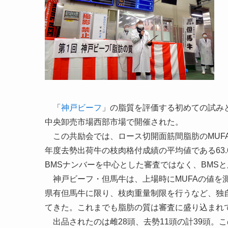
「
神戸ビーフ
」の脂質を評価する初めての試み
中央卸売市場西部市場で開催された。
この共励会では、ロース切開面筋間脂肪のMUF
年度去勢出荷牛の枝肉格付成績の平均値である63.6
BMSナンバーを中心とした審査ではなく、BMS
神戸ビーフ・但馬牛は、上場時にMUFAの値を
県有但馬牛に限り、枝肉重量制限を行うなど、独
てきた。これまでも脂肪の質は審査に盛り込まれ
出品されたのは雌28頭、去勢11頭の計39頭。