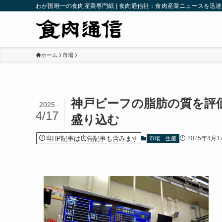
わが国唯一の食肉産業専門紙 | 食肉通信社：食肉産業ニュースを迅
ホーム
市場
神戸ビーフの脂肪の質を評価
2025
4/17
盛り込む
当HP記事は広告記事も含みます
2025年4月1
市場
生産