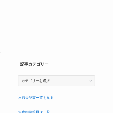
市
記事カテゴリー
記
事
カ
テ
≫過去記事一覧を見る
ゴ
リ
ー
≫食肉速報目次一覧