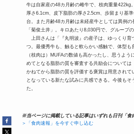
牛は自家産の48カ月齢の雌牛で、枝肉重量422kg。B
厚さ6.1cm、皮下脂肪の厚さ2.5cm、歩留まり基準
台。また月齢48カ月齢は未経産牛としては異例
「菊俊土井」。キロあたり8,030円で、グループ
上田さんは「『丸明波』の産子は、ゆっくり育つ
つ。最優秀牛も、触ると軟らかい感触で、体型も
（枝肉は）MUFAの数値も高かったし、思うよう
めてとなる脂肪の質を審査する共励会については
かねてから脂肪の質を評価する褒賞は用意されて
となっている新たな試みに共感できる。今後もそ
た。
※当ページに掲載している記事はいずれも日刊「食
＞「食肉速報」を今すぐ申し込む