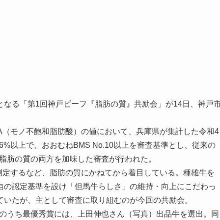
となる「第1回神戸ビーフ『脂肪の質』共励会」が14日、神戸
A（モノ不飽和脂肪酸）の値において、兵庫県が集計した令和4
%以上で、おおむねBMS No.10以上を審査基準とし、従来の
と脂肪の質の両方を加味した審査が行われた。
測定するなど、脂肪の質にかねてから着目している。種雄牛を
自の認定基準を設け「但馬牛らしさ」の維持・向上にこだわっ
ていたが、主として審査に取り組むのが今回の共励会。
このうち最優秀賞には、上田伸也さん（写真）出品牛を選出。同