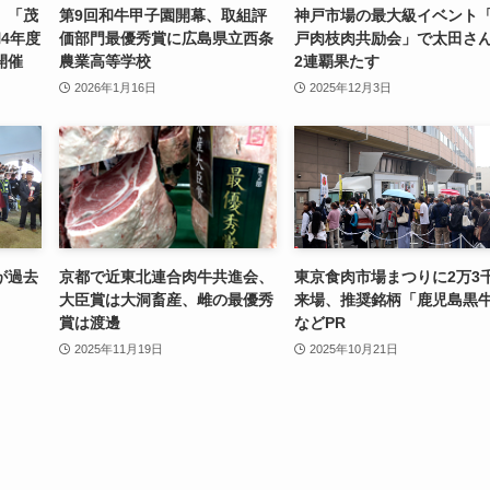
」「茂
第9回和牛甲子園開幕、取組評
神戸市場の最大級イベント
4年度
価部門最優秀賞に広島県立西条
戸肉枝肉共励会」で太田さ
開催
農業高等学校
2連覇果たす
2026年1月16日
2025年12月3日
が過去
京都で近東北連合肉牛共進会、
東京食肉市場まつりに2万3
大臣賞は大洞畜産、雌の最優秀
来場、推奨銘柄「鹿児島黒
賞は渡邊
などPR
2025年11月19日
2025年10月21日