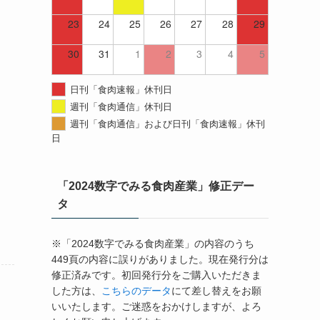
23
24
25
26
27
28
29
30
31
1
2
3
4
5
日刊「食肉速報」休刊日
週刊「食肉通信」休刊日
週刊「食肉通信」および日刊「食肉速報」休刊
日
「2024数字でみる食肉産業」修正デー
タ
※「2024数字でみる食肉産業」の内容のうち
449頁の内容に誤りがありました。現在発行分は
修正済みです。初回発行分をご購入いただきま
した方は、
こちらのデータ
にて差し替えをお願
いいたします。ご迷惑をおかけしますが、よろ