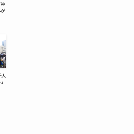
「神
んが
千人
牛」