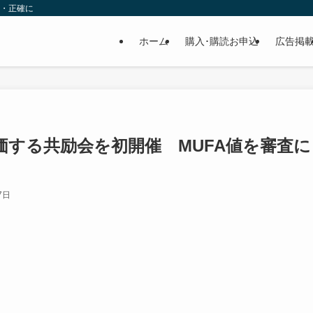
速・正確に
ホーム
購入･購読お申込
広告掲
する共励会を初開催 MUFA値を審査に
7日