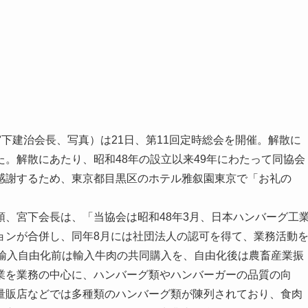
下建治会長、写真）は21日、第11回定時総会を開催。解散に
。解散にあたり、昭和48年の設立以来49年にわたって同協会
感謝するため、東京都目黒区のホテル雅叙園東京で「お礼の
、宮下会長は、「当協会は昭和48年3月、日本ハンバーグ工
ョンが合併し、同年8月には社団法人の認可を得て、業務活動
の輸入自由化前は輸入牛肉の共同購入を、自由化後は農畜産業振
業を業務の中心に、ハンバーグ類やハンバーガーの品質の向
量販店などでは多種類のハンバーグ類が陳列されており、食肉