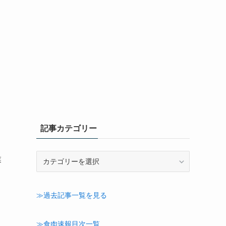
記事カテゴリー
記
業
事
を
カ
テ
≫過去記事一覧を見る
ゴ
リ
ー
≫食肉速報目次一覧