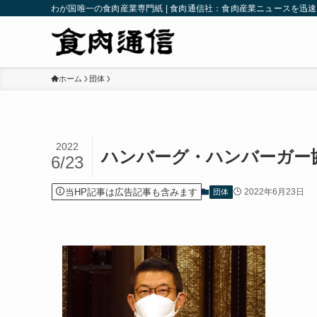
わが国唯一の食肉産業専門紙 | 食肉通信社：食肉産業ニュースを迅
ホーム
団体
2022
ハンバーグ・ハンバーガー
6/23
当HP記事は広告記事も含みます
2022年6月23日
団体