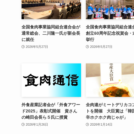
全国食肉事業協同組合連合会が
全国食肉事業協同組合連
通常総会、二川隆一氏が新会長
創立60周年記念祝賀会・
に就任
挙行
2026年5月27日
2026年5月27日
外食産業記者会が「外食アワー
全肉連がミートデリカコ
ド2025」表彰式開催 資さん
トを開催 大臣賞は「韓
の崎田会長ら５氏に授賞
辛ホクホク肉じゃが」
2026年1月26日
2026年1月14日