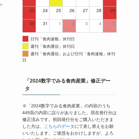
＞
23
24
25
26
27
28
29
30
31
1
2
3
4
5
日刊「食肉速報」休刊日
週刊「食肉通信」休刊日
週刊「食肉通信」および日刊「食肉速報」休刊
日
「2024数字でみる食肉産業」修正デー
タ
※「2024数字でみる食肉産業」の内容のうち
449頁の内容に誤りがありました。現在発行分は
修正済みです。初回発行分をご購入いただきま
した方は、
こちらのデータ
にて差し替えをお願
いいたします。ご迷惑をおかけしますが、よろ