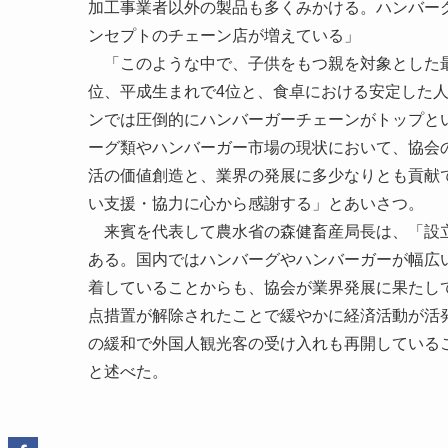
加工事業者以外の製品も多くみかける。ハンバー
ンセプトのチェーン店が増えている」
「このような中で、子供をもつ親を対象とした最
位、平成生まれで4位と、食卓における安定した
ンでは圧倒的にハンバーガーチェーンがトップと
ーグ類やハンバーガー市場の現状において、協会
活の価値創造と、業界の発展に多少なりとも貢献
い支援・協力に心から感謝する」とあいさつ。
来賓を代表して農水省の森健畜産局長は、「設立
ある。国内ではハンバーグやハンバーガーが幅広
着していることからも、協会が業界発展に果たし
点措置が解除されたことで緩やかに経済活動が活
の緩和で外国人観光客の受け入れも再開している
と述べた。