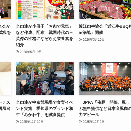
合会が
全肉連が小冊子「お肉で元気」
近江肉牛協会「近江牛BBQ
式典を
など作成、配布 戦国時代の三
in築地」開催
英傑の性格になぞらえ栄養素を
2026年3月10日
紹介
2026年5月19日
ンテス
全肉連が中京競馬場で食育イベ
JPPA「俺豚」開催、豚し
国風旨
ント実施 愛知県のブランド和
ぶ無料提供など日本産豚肉
牛「みかわ牛」を試食提供
力アピール
2025年12月10日
2025年12月2日