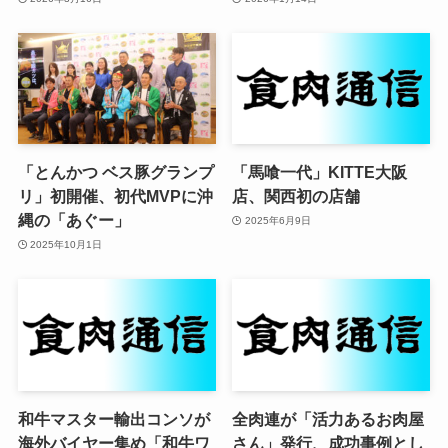
「とんかつ ベス豚グランプ
「馬喰一代」KITTE大阪
リ」初開催、初代MVPに沖
店、関西初の店舗
縄の「あぐー」
2025年6月9日
2025年10月1日
和牛マスター輸出コンソが
全肉連が「活力あるお肉屋
海外バイヤー集め「和牛ワ
さん」発行、成功事例とし