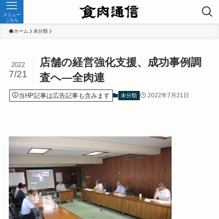
メニュー
こちら
ホーム
未分類
店舗の経営強化支援、成功事例調
2022
7/21
査へ—全肉連
当HP記事は広告記事も含みます
2022年7月21日
未分類