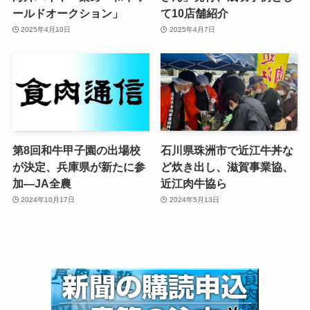
ールドオークション」
て10店舗紹介
2025年4月10日
2025年4月7日
第8回和牛甲子園の出場校
石川県珠洲市で近江牛丼な
が決定、兵庫県が新たに参
ど炊き出し、滋賀事業協、
加—JA全農
近江肉牛協ら
2024年10月17日
2024年5月13日