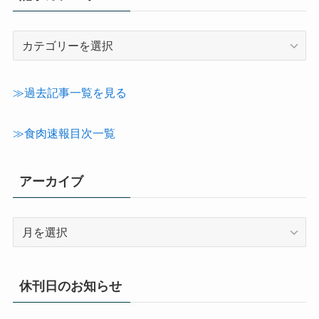
記
事
カ
テ
≫過去記事一覧を見る
ゴ
リ
≫食肉速報目次一覧
ー
アーカイブ
ア
ー
カ
イ
休刊日のお知らせ
ブ