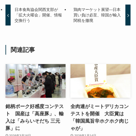
日本食鳥協会関西支部が
鶏肉マーケット展望---日本
「拡大火曜会」開催、情報
買い負け必至、韓国が輸入
交換行う
関税を撤廃
関連記事
銘柄ポーク好感度コンテス
全肉連がミートデリカコン
ト 国産は「高座豚」、輸
テストを開催 大臣賞は
入は「みらいそだち 三元
「韓国風旨辛ホクホク肉じ
豚」に
ゃが」
2026年3月16日
2026年1月14日