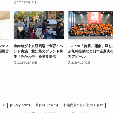
2026年5月19日
ンテス
全肉連が中京競馬場で食育イベ
JPPA「俺豚」開催、豚し
国風旨
ント実施 愛知県のブランド和
ぶ無料提供など日本産豚肉
牛「みかわ牛」を試食提供
力アピール
2025年12月10日
2025年12月2日
privacy policy
著作権について
特定商取引法に基づく表示