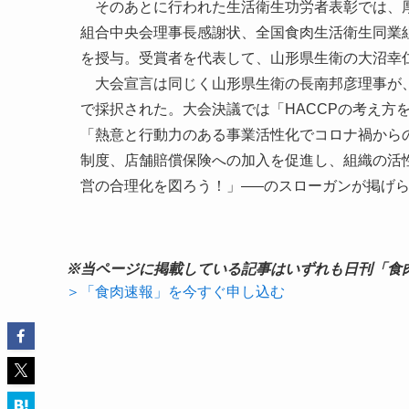
そのあとに行われた生活衛生功労者表彰では、厚
組合中央会理事長感謝状、全国食肉生活衛生同業
を授与。受賞者を代表して、山形県生衛の大沼幸
大会宣言は同じく山形県生衛の長南邦彦理事が、
で採択された。大会決議では「HACCPの考え方
「熱意と行動力のある事業活性化でコロナ禍から
制度、店舗賠償保険への加入を促進し、組織の活
営の合理化を図ろう！」—–のスローガンが掲げ
※当ページに掲載している記事はいずれも日刊「食
＞「食肉速報」を今すぐ申し込む