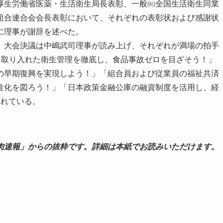
生労働省医薬・生活衛生局長表彰、一般㈳全国生活衛生同業
組合連合会会長表彰において、それぞれの表彰状および感謝状
仁理事が謝辞を述べた。
大会決議は中嶋武司理事が読み上げ、それぞれが満場の拍手
を取り入れた衛生管理を徹底し、食品事故ゼロを目ざそう！」
の早期復興を実現しよう！」「組合員および従業員の福祉共済
性化を図ろう！」「日本政策金融公庫の融資制度を活用し、経
られている。
肉速報」からの抜粋です。詳細は本紙でお読みいただけます。