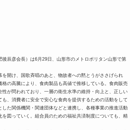
肥後辰彦会長）は6月29日、山形市のメトロポリタン山形で第
。
を開け、国歌斉唱のあと、物故者への黙とうがささげられ
価格の高騰により、食肉製品も高値で推移している。食肉販売
全性が問われており、一層の衛生水準の維持・向上と、正しい
ても、消費者に安全で安心な食肉を提供するための活動をして
とした関係機関・関連団体などと連携し、各種事業の推進活動
化を図っていく。組合員のための福祉共済制度についても、精