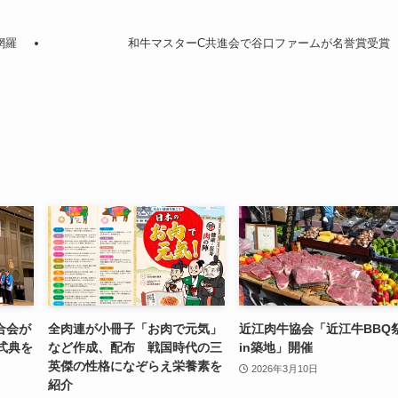
網羅
和牛マスターC共進会で谷口ファームが名誉賞受賞
合会が
全肉連が小冊子「お肉で元気」
近江肉牛協会「近江牛BBQ
式典を
など作成、配布 戦国時代の三
in築地」開催
英傑の性格になぞらえ栄養素を
2026年3月10日
紹介