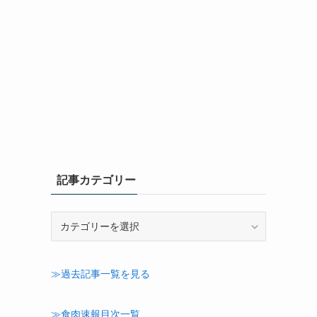
記事カテゴリー
記
事
カ
テ
≫過去記事一覧を見る
ゴ
リ
ー
≫食肉速報目次一覧