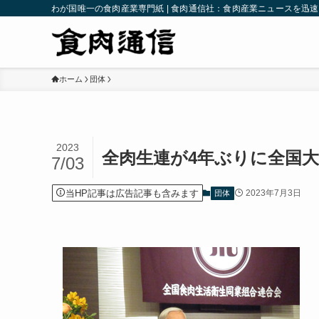
わが国唯一の食肉産業専門紙 | 食肉通信社：食肉産業ニュースを迅
ホーム
団体
2023
全肉生連が4年ぶりに全国
7/03
当HP記事は広告記事も含みます
2023年7月3日
団体