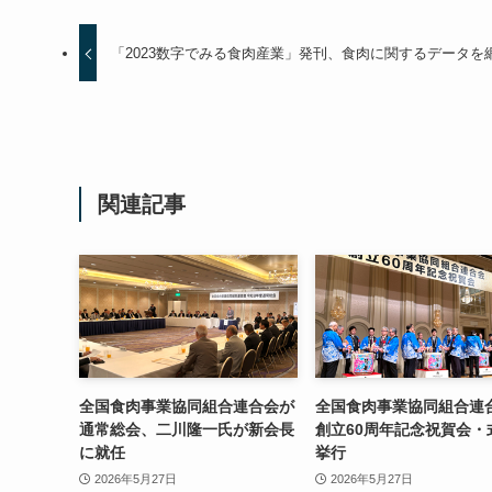
「2023数字でみる食肉産業」発刊、食肉に関するデータを
関連記事
全国食肉事業協同組合連合会が
全国食肉事業協同組合連
通常総会、二川隆一氏が新会長
創立60周年記念祝賀会・
に就任
挙行
2026年5月27日
2026年5月27日