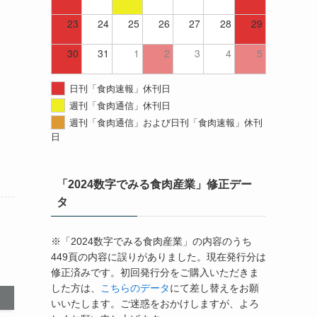
23
24
25
26
27
28
29
30
31
1
2
3
4
5
日刊「食肉速報」休刊日
週刊「食肉通信」休刊日
週刊「食肉通信」および日刊「食肉速報」休刊
日
「2024数字でみる食肉産業」修正デー
タ
※「2024数字でみる食肉産業」の内容のうち
449頁の内容に誤りがありました。現在発行分は
修正済みです。初回発行分をご購入いただきま
した方は、
こちらのデータ
にて差し替えをお願
いいたします。ご迷惑をおかけしますが、よろ