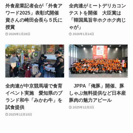
外食産業記者会が「外食ア
全肉連がミートデリカコン
ワード2025」表彰式開催
テストを開催 大臣賞は
資さんの崎田会長ら５氏に
「韓国風旨辛ホクホク肉じ
授賞
ゃが」
2026年1月26日
2026年1月14日
全肉連が中京競馬場で食育
JPPA「俺豚」開催、豚
イベント実施 愛知県のブ
しゃぶ無料提供など日本産
ランド和牛「みかわ牛」を
豚肉の魅力アピール
試食提供
2025年12月2日
2025年12月10日