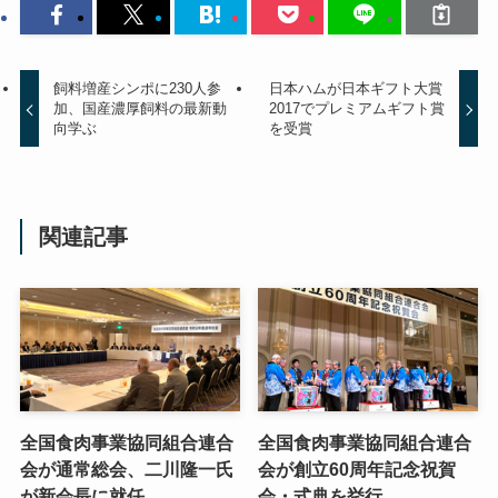
飼料増産シンポに230人参
日本ハムが日本ギフト大賞
加、国産濃厚飼料の最新動
2017でプレミアムギフト賞
向学ぶ
を受賞
関連記事
全国食肉事業協同組合連合
全国食肉事業協同組合連合
会が通常総会、二川隆一氏
会が創立60周年記念祝賀
が新会長に就任
会・式典を挙行