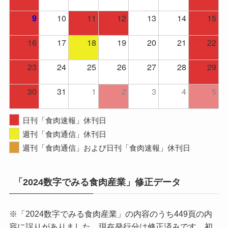
10
11
12
13
14
15
9
16
17
18
19
20
21
22
23
24
25
26
27
28
29
30
31
1
2
3
4
5
日刊「食肉速報」休刊日
週刊「食肉通信」休刊日
週刊「食肉通信」および日刊「食肉速報」休刊日
「2024数字でみる食肉産業」修正データ
※「2024数字でみる食肉産業」の内容のうち449頁の内
容に誤りがありました。現在発行分は修正済みです。初